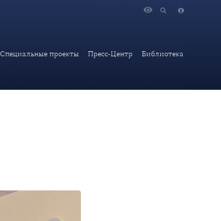
курса Всеволода Гришина «Моя Родина - Урал».
Специальные проекты
Пресс-Центр
Библиотека