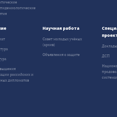
ктические
эпидемиологические
ятия
ние
Научная работа
Специ
проек
иат
Совет молодых учёных
(архив)
Доклад
тура
Объявления о защите
ДСП
ура
Национа
овышения
продово
ации российских и
система
ных дипломатов