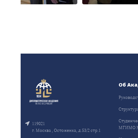
Об Ак
Руководс
Структур
Студенче
119021
МГИМО 
г. Москва , Остоженка, д.53/2 стр.1