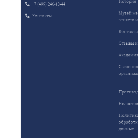
История
+7 (499) 246-18-44
Музей ме
Контакты
этикета и
Контакт
Отзывы и
Академия
Сведения
организа
Противод
Недостов
Политика
обработк
данных