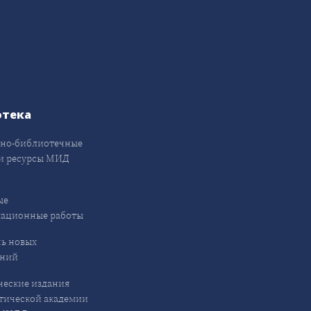
отека
но-библиотечные
и ресурсы МИД
ые
кационные работы
ь новых
ений
еские издания
ической академии