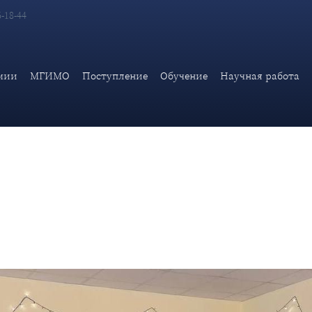
6-18-44
твенное открытие первой молодежной фотовыставки студента 3 
мии
МГИМО
Поступление
Обучение
Научная работа