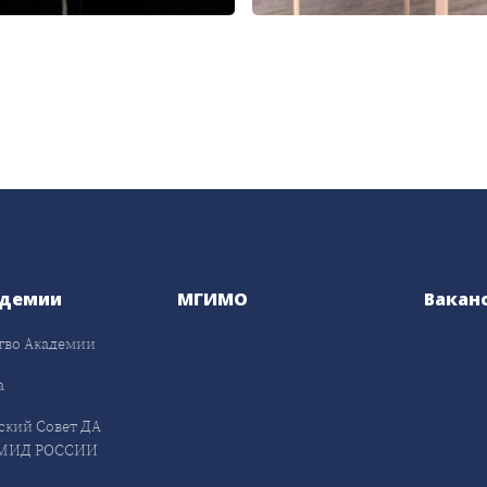
адемии
МГИМО
Вакан
тво Академии
а
ский Совет ДА
МИД РОССИИ