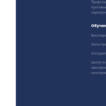
Профила
противо
меропри
Обуче
Бакалавр
Магистра
Аспирант
Центр п
квалифик
иностран