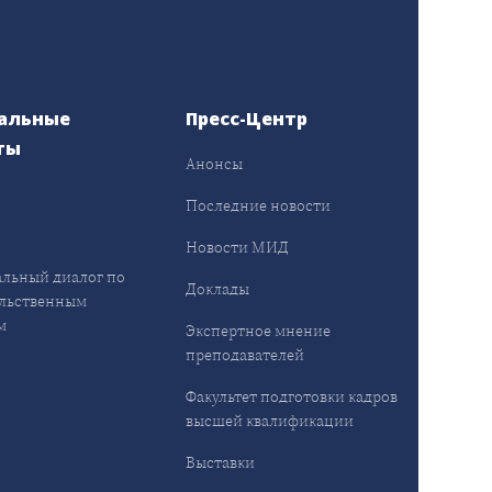
альные
Пресс-Центр
ты
Анонсы
ы
Последние новости
Новости МИД
льный диалог по
Доклады
льственным
м
Экспертное мнение
преподавателей
Факультет подготовки кадров
высшей квалификации
Выставки