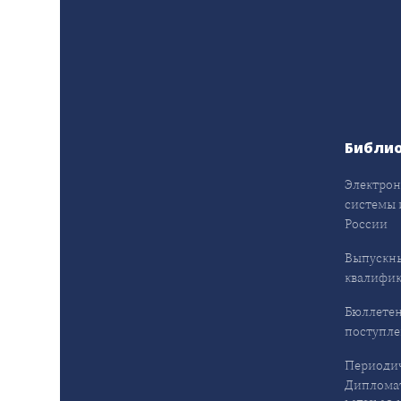
Библи
Электрон
системы 
России
Выпускн
квалифи
Бюллетен
поступл
Периодич
Дипломат