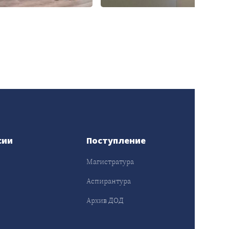
сии
Поступление
Магистратура
Аспирантура
Архив ДОД