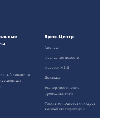
альные
Пресс-Центр
ты
Анонсы
ы
Последние новости
Новости МИД
льный диалог по
Доклады
льственным
м
Экспертное мнение
преподавателей
Факультет подготовки кадров
высшей квалификации