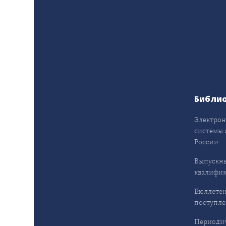
Библи
Электрон
системы 
России
Выпускн
квалифи
Бюллетен
поступл
Периодич