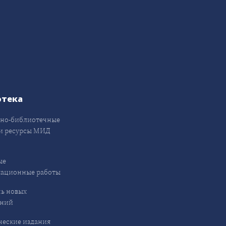
отека
но-библиотечные
и ресурсы МИД
ые
кационные работы
ь новых
ений
еские издания