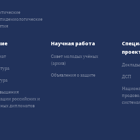
ктические
эпидемиологические
ятия
ние
Научная работа
Специ
проек
иат
Совет молодых учёных
(архив)
Доклад
тура
Объявления о защите
ДСП
ура
Национа
овышения
продово
ации российских и
система
ных дипломатов