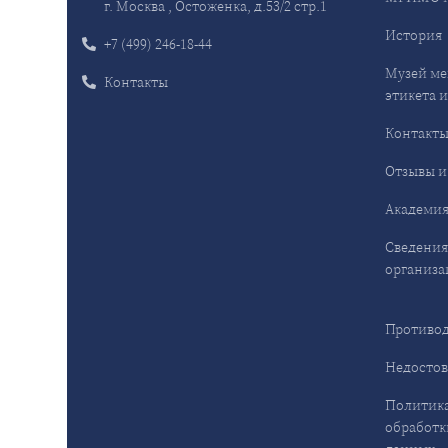
г. Москва , Остоженка, д.53/2 стр.1
История
+7 (499) 246-18-44
Музей ме
Контакты
этикета и
Контакт
Отзывы и
Академия
Сведения
организа
Противод
Недостов
Политика
обработк