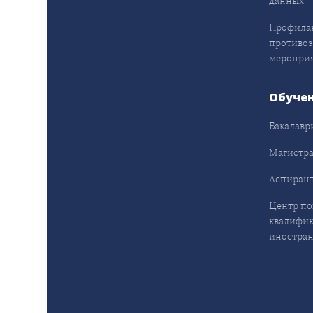
данных
Профила
противо
меропри
Обуче
Бакалавр
Магистра
Аспирант
Центр п
квалифик
иностран