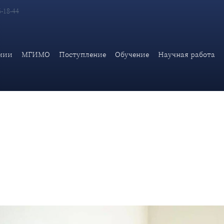
6-18-44
еский этап Московского конкурса межпредметных навыков и з
мии
МГИМО
Поступление
Обучение
Научная работа