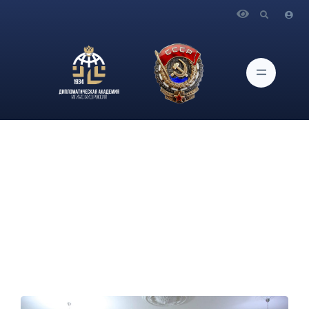
Главная
Новости и Мероприятия
В Дипломатической академии МИД России состоялся
Вечер осетинской литературы, посвященный
основоположнику осетинского языка Коста Левановичу
Хетагурову.