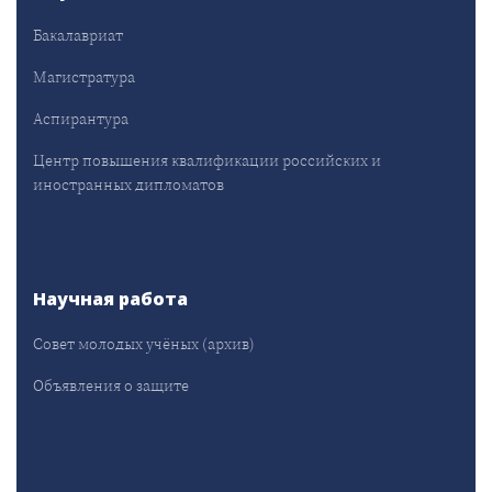
Бакалавриат
Магистратура
Аспирантура
Центр повышения квалификации российских и
иностранных дипломатов
Научная работа
Совет молодых учёных (архив)
Объявления о защите