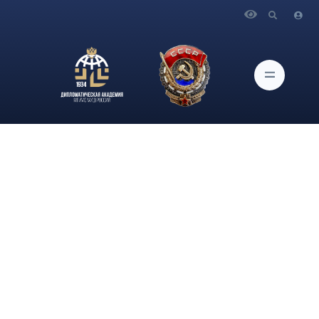
Главная
Новости и Мероприятия
В Дипломатической академии МИД России в рамках цикла
общих образовательно-просветительских мероприятий
«Навигатор юного международника – 21/22» состоялось
практическое занятие-квеста в сфере международного
регионоведения