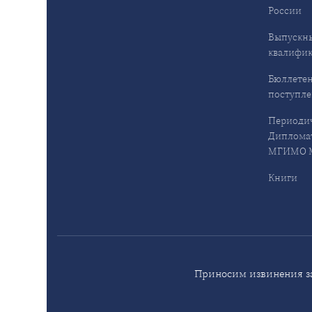
России
Выпускн
квалифи
Бюллетен
поступл
Периодич
Дипломат
МГИМО М
Книги
Приносим извинения за