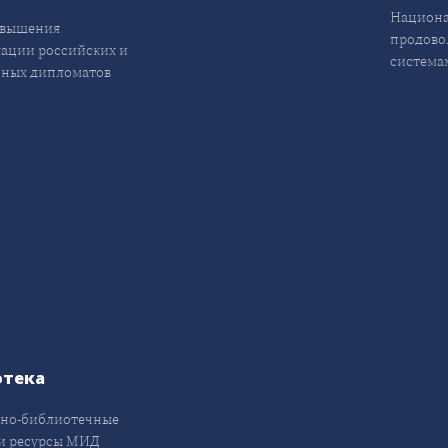
Национа
овышения
продово
ации российских и
система
ных дипломатов
отека
но-библиотечные
и ресурсы МИД