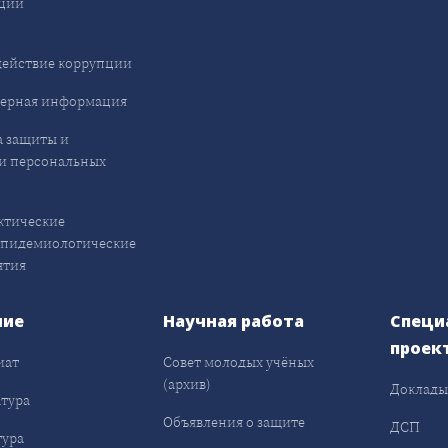
ции
ействие коррупции
ерная информация
 защиты и
и персональных
ктические
эпидемиологические
ятия
ние
Научная работа
Специ
проек
иат
Совет молодых учёных
(архив)
Доклад
тура
Объявления о защите
ДСП
ура