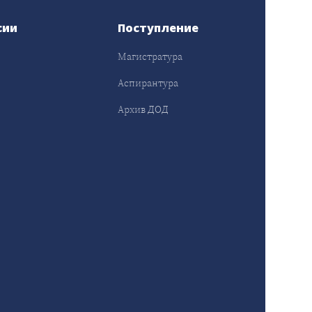
сии
Поступление
Магистратура
Аспирантура
Архив ДОД