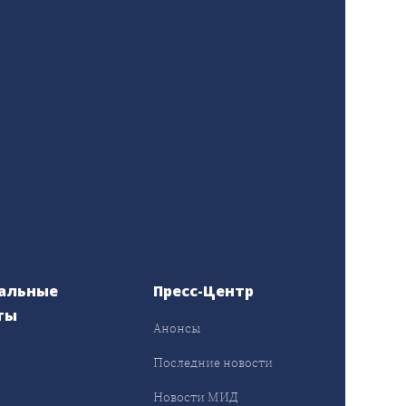
альные
Пресс-Центр
ты
Анонсы
ы
Последние новости
Новости МИД