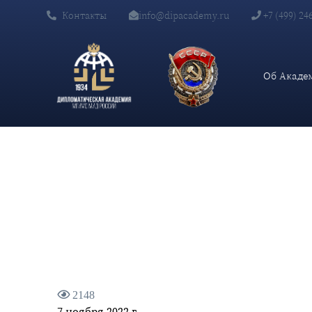
Контакты
info@dipacademy.ru
+7 (499) 24
Главная
Новости и Мероприятия
В Дипломатической академии МИД России в рамках молодёжн
МИД России Е.Акопян
Об Акаде
2148
7 ноября 2022 г.