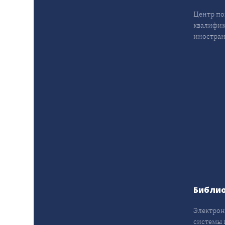
Центр п
квалифик
иностран
Библи
Электрон
системы 