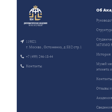
Об Ак
Руководс
Структур
Студенче
119021
МГИМО 
г. Москва , Остоженка, д.53/2 стр.1
История
+7 (499) 246-18-44
Музей ме
Контакты
этикета и
Контакт
Отзывы и
Академия
Сведения