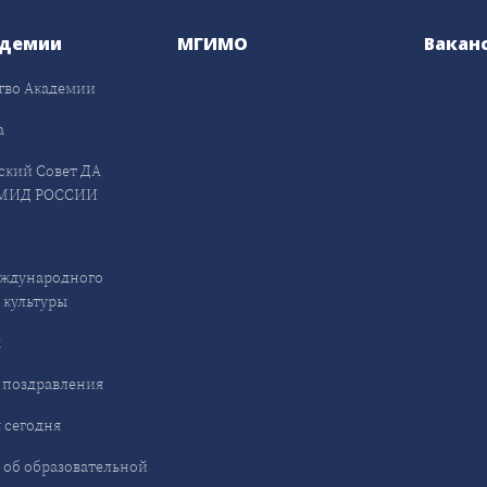
адемии
МГИМО
Вакан
тво Академии
а
ский Совет ДА
МИД РОССИИ
ждународного
 культуры
ы
 поздравления
 сегодня
 об образовательной