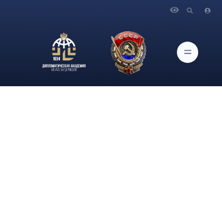
Главная
Новости и Мероприятия
В Дипломатической академии МИД России в рамках
просветительского-профориентационного проекта
«Университетские субботы» студенты Академии
подготовили и провели для школьников квест «Словарь
дипломата».