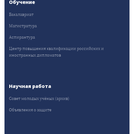
Обучение
Бакалавриат
Магистратура
Аспирантура
Центр повышения квалификации российских и
иностранных дипломатов
Научная работа
Совет молодых учёных (архив)
Объявления о защите