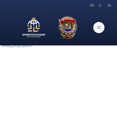
Главная
Новости и Мероприятия
В Институте актуальных международных проблем
Дипломатической академии МИД России состоялась II
Международная молодежная конференция по
информационной безопасности, организованная Школой
МИБ совместно с кафедрой международного права и Клубом
международного