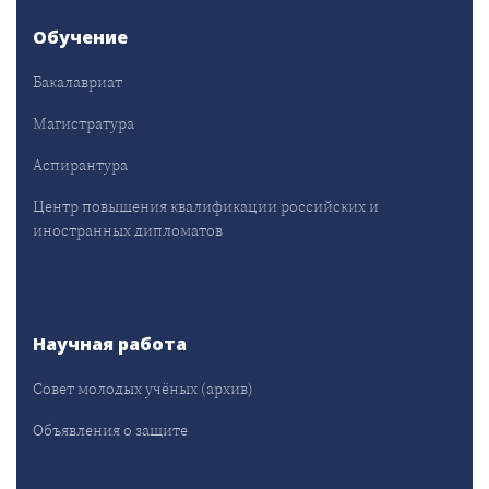
Обучение
Бакалавриат
Магистратура
Аспирантура
Центр повышения квалификации российских и
иностранных дипломатов
Научная работа
Совет молодых учёных (архив)
Объявления о защите