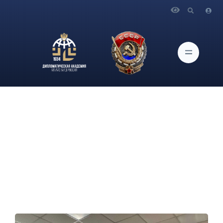
Главная
Новости и Мероприятия
В рамках цикла мероприятий профориентационной
направленности для обучающихся 10-11 кадетских классов
«Вузы – кадетам Москвы» состоялось моделирование
проведения дипломатического приёма