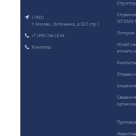
Структур
Студенче
119021
МГИМО 
г. Москва , Остоженка, д.53/2 стр.1
История
+7 (499) 246-18-44
Музей ме
Контакты
этикета и
Контакт
Отзывы и
Академия
Сведения
организа
Противод
Недостов