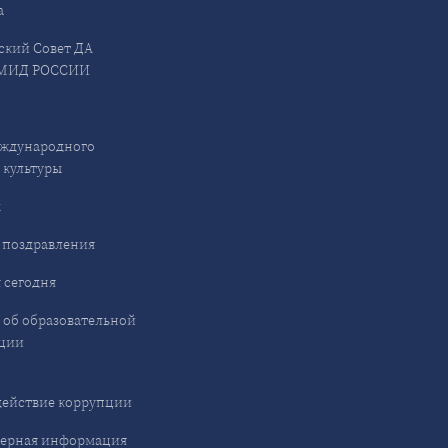
а
ский Совет ДА
МИД РОССИИ
ждународного
 культуры
ы
 поздравления
 сегодня
 об образовательной
ции
ействие коррупции
ерная информация