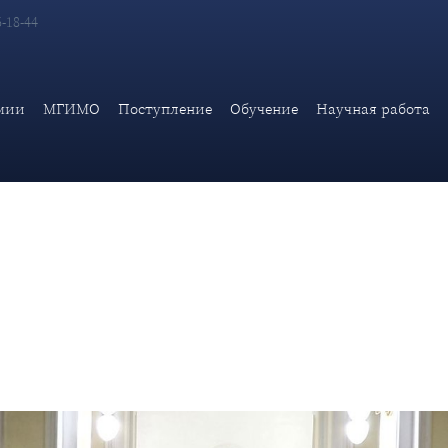
6-18-44
ности для обучающихся кадетских классов «Вузы — кадетам М
мии
МГИМО
Поступление
Обучение
Научная работа