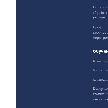
Политика
обработк
данных
Профила
противо
меропри
Обуче
Бакалавр
Магистра
Аспирант
Центр п
квалифик
иностран