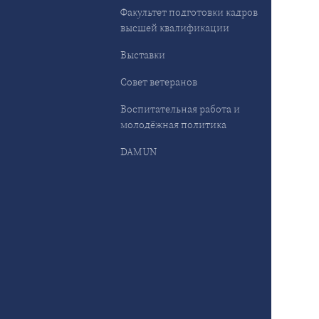
Факультет подготовки кадров
высшей квалификации
Выставки
Совет ветеранов
Воспитательная работа и
молодёжная политика
DAMUN