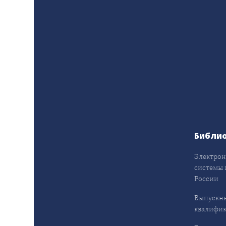
Библи
Электрон
системы 
России
Выпускн
квалифи