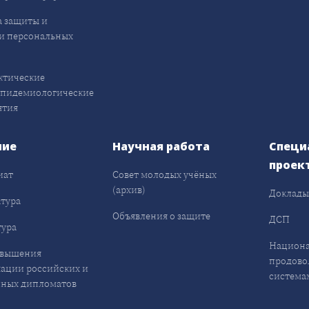
 защиты и
и персональных
ктические
эпидемиологические
ятия
ние
Научная работа
Специ
проек
иат
Совет молодых учёных
(архив)
Доклад
тура
Объявления о защите
ДСП
ура
Национа
овышения
продово
ации российских и
система
ных дипломатов