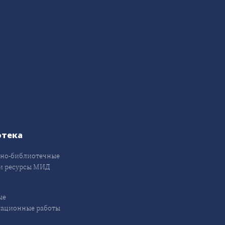
отека
но-библиотечные
и ресурсы МИД
ые
кационные работы