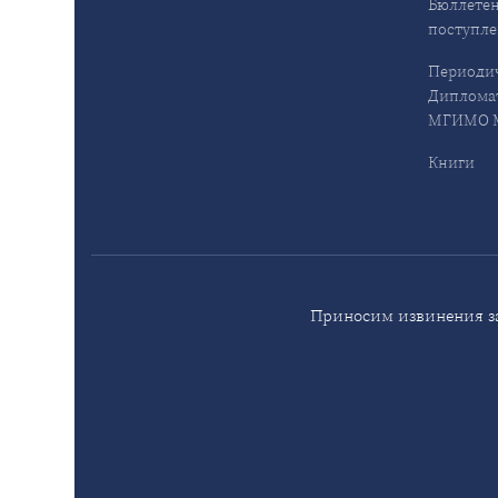
Бюллетен
поступл
Периодич
Дипломат
МГИМО М
Книги
Приносим извинения за