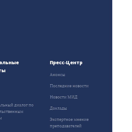
альные
Пресс-Центр
ты
Анонсы
ы
Последние новости
Новости МИД
льный диалог по
Доклады
льственным
м
Экспертное мнение
преподавателей