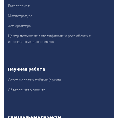
Бакалавриат
Магистратура
Аспирантура
Центр повышения квалификации российских и
иностранных дипломатов
Научная работа
Совет молодых учёных (архив)
Объявления о защите
Специальные проекты