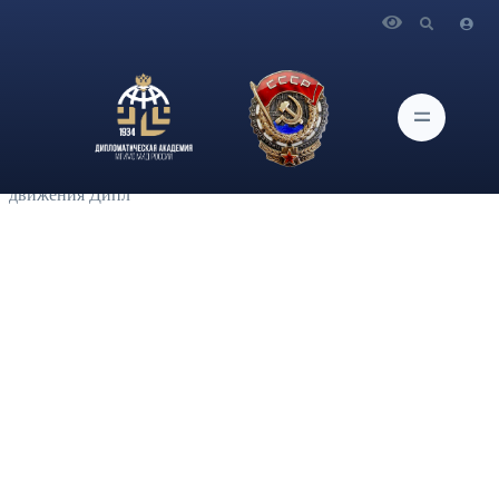
Главная
Новости и Мероприятия
В рамках Цикла образовательно-просветительских
мероприятий «Кадетский класс – путь в профессию»
состоялась кадетская модель БРИКС. Моделирование
деятельности международной организации БРИКС
подготовили и провели студенты-активисты модельного
движения Дипл