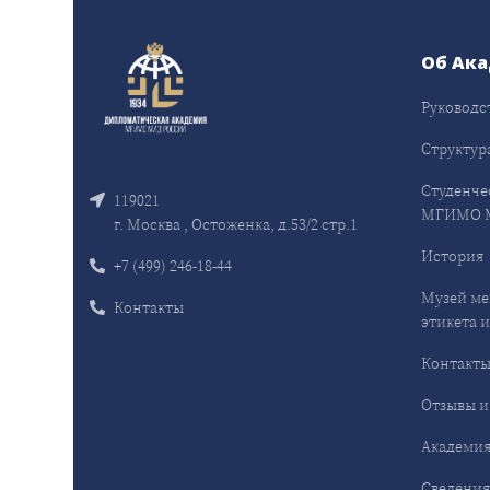
Об Ак
Руководс
Структур
Студенче
119021
МГИМО 
г. Москва , Остоженка, д.53/2 стр.1
История
+7 (499) 246-18-44
Музей ме
Контакты
этикета и
Контакт
Отзывы и
Академия
Сведения