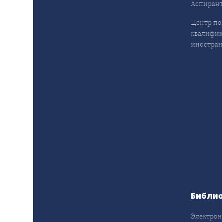
Аспирант
Центр п
квалифик
иностран
Библи
Электрон