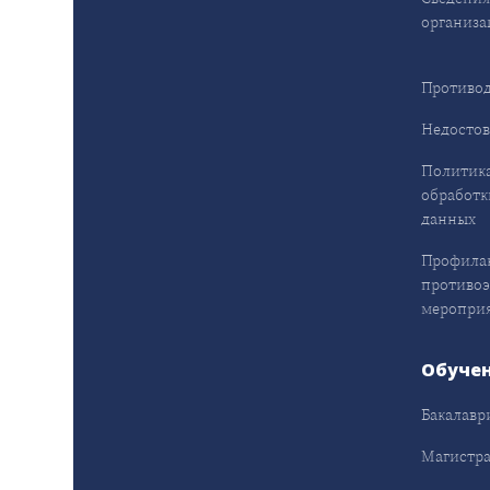
организа
Противод
Недостов
Политика
обработк
данных
Профила
противо
меропри
Обуче
Бакалавр
Магистра