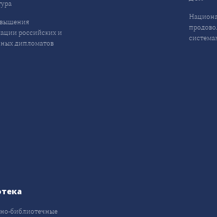
ура
Национа
овышения
продово
ации российских и
система
ных дипломатов
отека
но-библиотечные