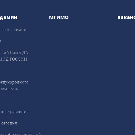
адемии
МГИМО
Вакан
тво Академии
а
ский Совет ДА
МИД РОССИИ
ждународного
 культуры
ы
 поздравления
 сегодня
 об образовательной