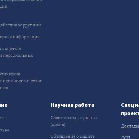
ции
ействие коррупции
ерная информация
 защиты и
и персональных
ктические
эпидемиологические
ятия
ние
Научная работа
Специ
проек
иат
Совет молодых учёных
(архив)
Доклад
тура
Объявления о защите
ДСП