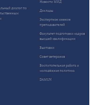
Новости МИД
льный диалог по
Доклады
льственным
м
Экспертное мнение
преподавателей
Факультет подготовки кадров
высшей квалификации
Выставки
Совет ветеранов
Воспитательная работа и
молодёжная политика
DAMUN