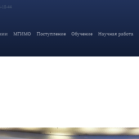
6-18-44
сь выступление научного сотрудника ИАМП Дипломатической 
мии
МГИМО
Поступление
Обучение
Научная работа