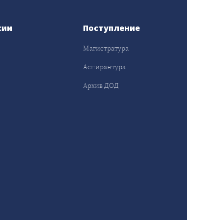
сии
Поступление
Магистратура
Аспирантура
Архив ДОД