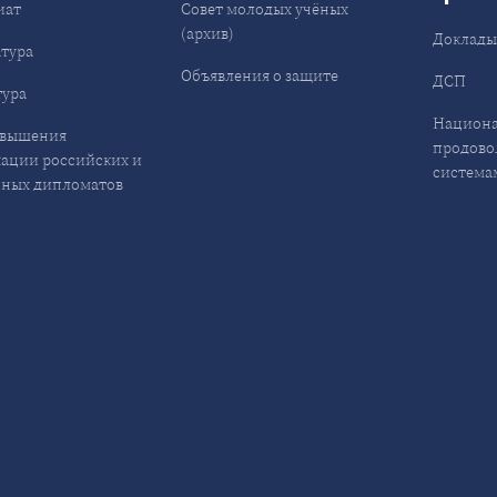
иат
Совет молодых учёных
(архив)
Доклад
тура
Объявления о защите
ДСП
ура
Национа
овышения
продово
ации российских и
система
ных дипломатов