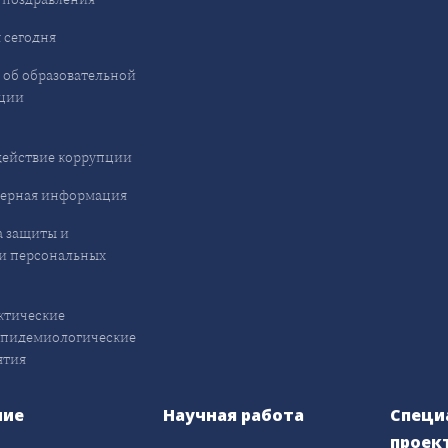
 сегодня
 об образовательной
ции
ействие коррупции
ерная информация
 защиты и
и персональных
ктические
эпидемиологические
ятия
ние
Научная работа
Специ
проек