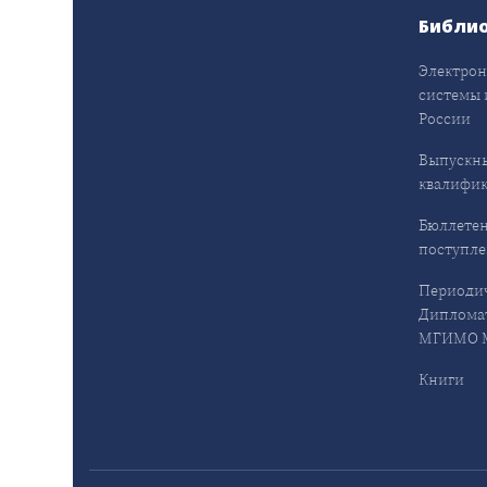
Библи
Электрон
системы 
России
Выпускн
квалифи
Бюллетен
поступл
Периодич
Дипломат
МГИМО М
Книги