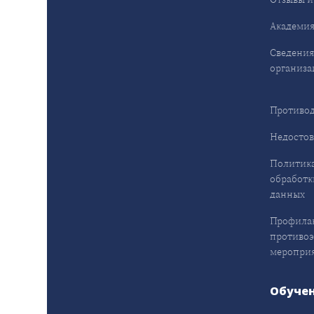
Академия
Сведения
организа
Противод
Недостов
Политика
обработк
данных
Профила
противо
меропри
Обуче