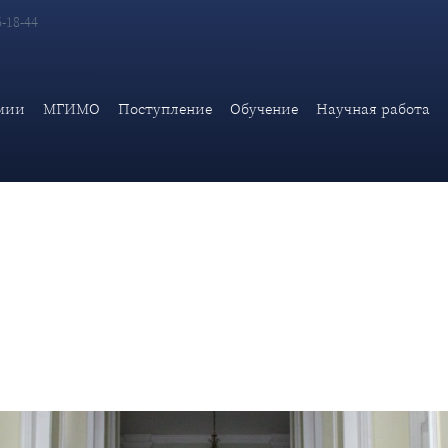
6-18-44
кта «Университетские субботы» состоялась интерактивная лекци
мии
МГИМО
Поступление
Обучение
Научная работа