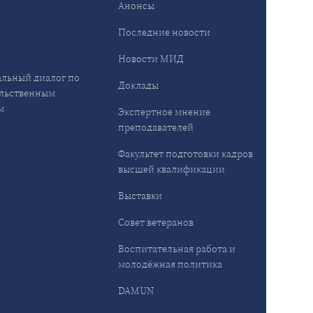
Анонсы
ы
Последние новости
Новости МИД
льный диалог по
Доклады
льственным
м
Экспертное мнение
преподавателей
Факультет подготовки кадров
высшей квалификации
Выставки
Совет ветеранов
Воспитательная работа и
молодёжная политика
DAMUN