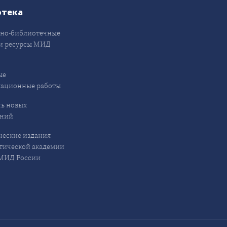
отека
но-библиотечные
и ресурсы МИД
ые
кационные работы
ь новых
ений
еские издания
ической академии
ИД России