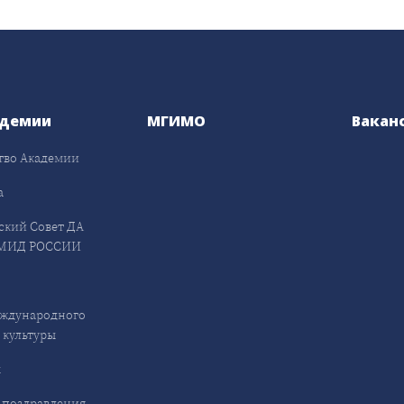
адемии
МГИМО
Вакан
тво Академии
а
ский Совет ДА
МИД РОССИИ
ждународного
 культуры
ы
 поздравления