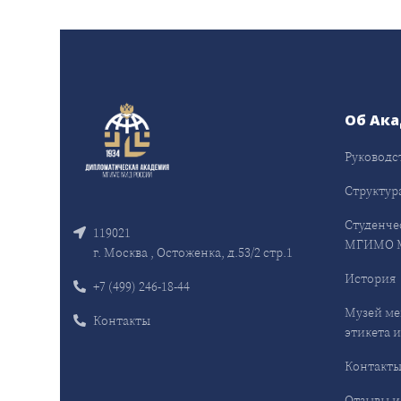
Об Ак
Руководс
Структур
Студенче
119021
МГИМО 
г. Москва , Остоженка, д.53/2 стр.1
История
+7 (499) 246-18-44
Музей ме
Контакты
этикета и
Контакт
Отзывы и