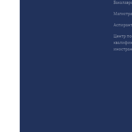
Бакалавр
Магистра
Аспирант
Центр п
квалифик
иностран