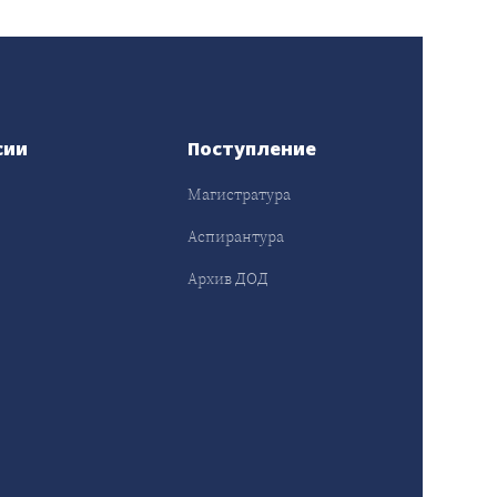
сии
Поступление
Магистратура
Аспирантура
Архив ДОД