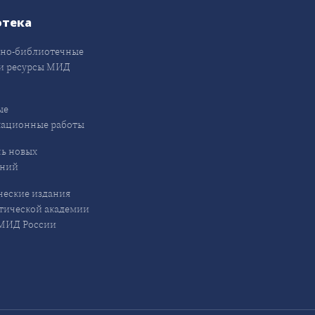
отека
но-библиотечные
и ресурсы МИД
ые
кационные работы
ь новых
ений
еские издания
ической академии
ИД России