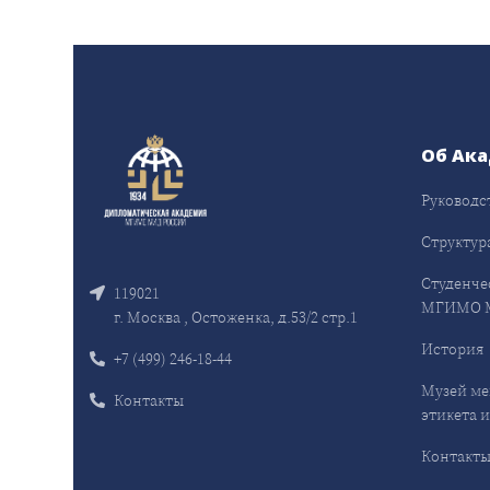
Об Ак
Руководс
Структур
Студенче
119021
МГИМО 
г. Москва , Остоженка, д.53/2 стр.1
История
+7 (499) 246-18-44
Музей ме
Контакты
этикета и
Контакт