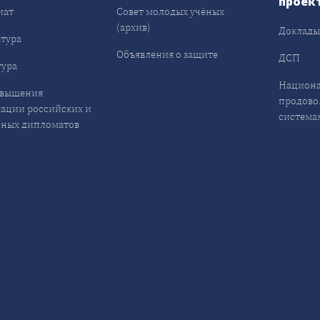
проек
иат
Совет молодых учёных
(архив)
Доклад
тура
Объявления о защите
ДСП
ура
Национа
овышения
продово
ации российских и
система
ных дипломатов