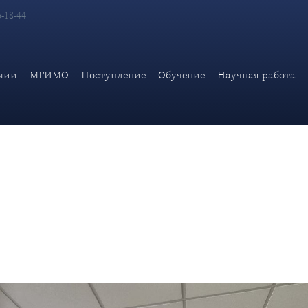
6-18-44
енции «Цифровые международные отношения-2024» научный сот
мии
МГИМО
Поступление
Обучение
Научная работа