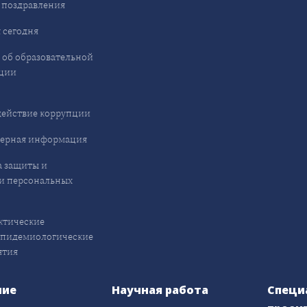
 поздравления
 сегодня
 об образовательной
ции
ействие коррупции
ерная информация
 защиты и
и персональных
ктические
эпидемиологические
ятия
ние
Научная работа
Специ