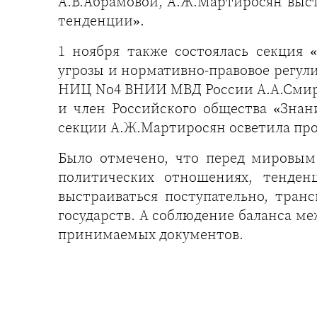
А.В.Абрамовой, А.Ж.Мартиросян выс
тенденции».
1 ноября также состоялась секция
угрозы и нормативно-правовое регул
НИЦ No4 ВНИИ МВД России А.А.Сми
и член Российского общества «Зна
секции А.Ж.Мартиросян осветила пр
Было отмечено, что перед мировым
политических отношениях, тенден
выстраиваться поступательно, тран
государств. А соблюдение баланса м
принимаемых документов.