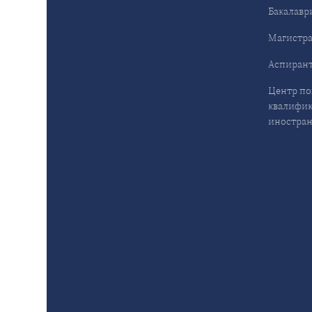
Бакалавр
Магистра
Аспирант
Центр п
квалифик
иностран