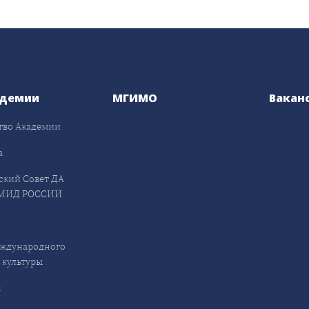
адемии
МГИМО
Вакан
тво Академии
а
ский Совет ДА
МИД РОССИИ
ждународного
 культуры
ы