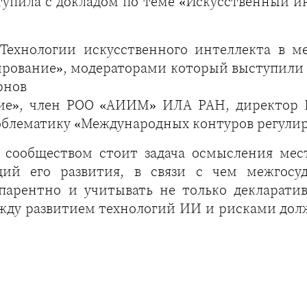
тупила с докладом по теме «Искусственный и
 «Технологии искусственного интеллекта в 
ирование», модераторами который выступили
рнов
ние», член РОО «АИИМ» ИЛА РАН, директор
облематику «Международных контуров регули
 сообществом стоит задача осмысления мес
ций его развития, в связи с чем межгосуд
спарентно и учитывать не только декларати
ежду развитием технологий ИИ и рисками дол