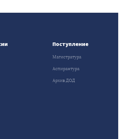
сии
Поступление
Магистратура
Аспирантура
Архив ДОД