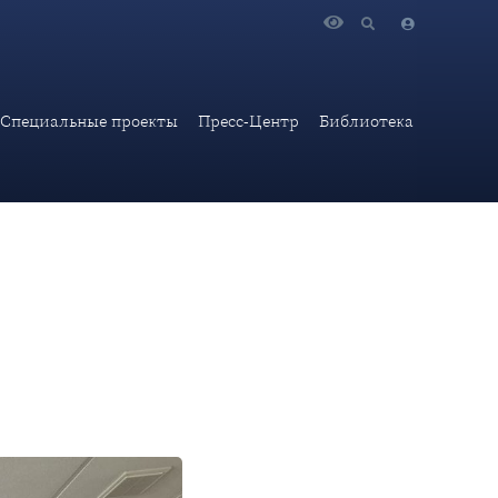
рудник ИАМП А.Ж.Мартиросян выступила спикером на двух
Специальные проекты
Пресс-Центр
Библиотека