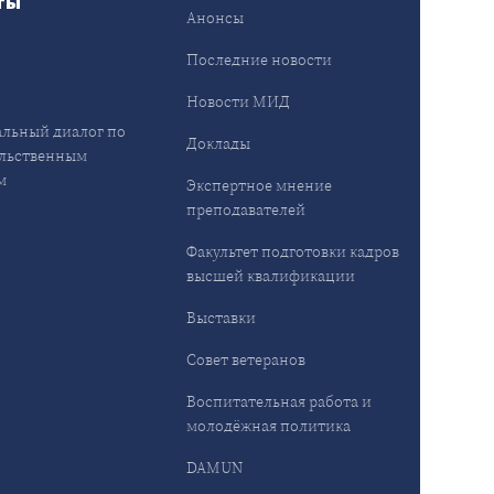
ты
Анонсы
ы
Последние новости
Новости МИД
льный диалог по
Доклады
льственным
м
Экспертное мнение
преподавателей
Факультет подготовки кадров
высшей квалификации
Выставки
Совет ветеранов
Воспитательная работа и
молодёжная политика
DAMUN