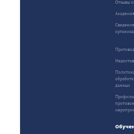
Отзывы и
Академия
Сведения
организа
Противод
Недостов
Политика
обработк
данных
Профила
противо
меропри
Обуче