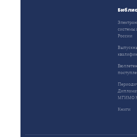
Библи
Электрон
системы 
России
Выпускн
квалифи
Бюллетен
поступл
Периодич
Дипломат
МГИМО М
Книги