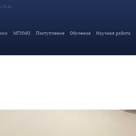
6-18-44
о комитета Дипломатической академии МИД России состоялась т
мии
МГИМО
Поступление
Обучение
Научная работа