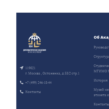
Об Ак
Руководс
Структур
Студенче
119021
МГИМО 
г. Москва , Остоженка, д.53/2 стр.1
История
+7 (499) 246-18-44
Музей ме
Контакты
этикета и
Контакт