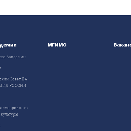
адемии
МГИМО
Вакан
тво Академии
а
ский Совет ДА
МИД РОССИИ
ждународного
 культуры
ы