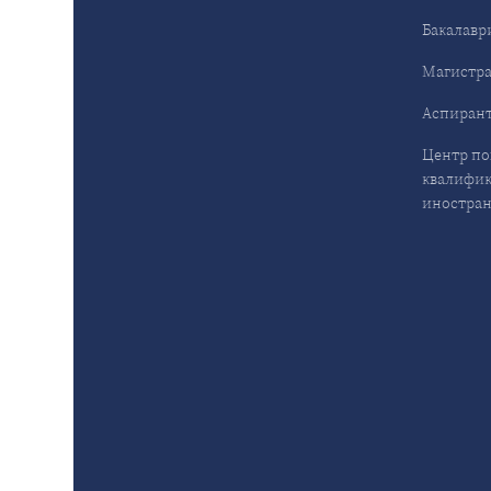
Бакалавр
Магистра
Аспирант
Центр п
квалифик
иностран