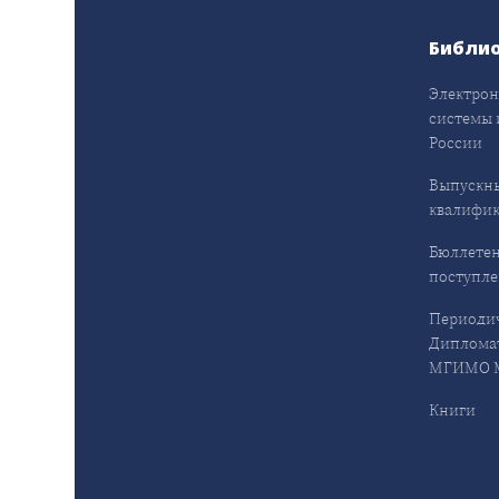
Библи
Электрон
системы 
России
Выпускн
квалифи
Бюллетен
поступл
Периодич
Дипломат
МГИМО М
Книги