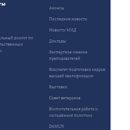
ты
Анонсы
ы
Последние новости
Новости МИД
льный диалог по
Доклады
льственным
м
Экспертное мнение
преподавателей
Факультет подготовки кадров
высшей квалификации
Выставки
Совет ветеранов
Воспитательная работа и
молодёжная политика
DAMUN