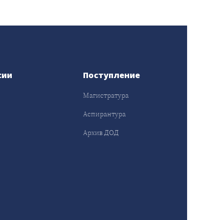
сии
Поступление
Магистратура
Аспирантура
Архив ДОД