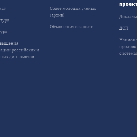
проек
иат
Совет молодых учёных
(архив)
Доклад
тура
Объявления о защите
ДСП
ура
Национа
овышения
продово
ации российских и
система
ных дипломатов