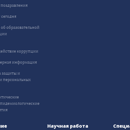
 поздравления
 сегодня
 об образовательной
ции
ействие коррупции
ерная информация
 защиты и
и персональных
ктические
эпидемиологические
ятия
ние
Научная работа
Специ