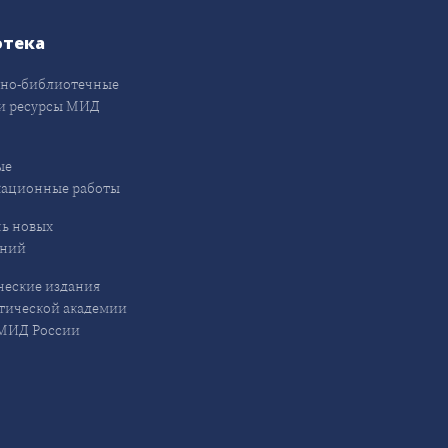
отека
но-библиотечные
и ресурсы МИД
ые
кационные работы
ь новых
ений
еские издания
ической академии
ИД России