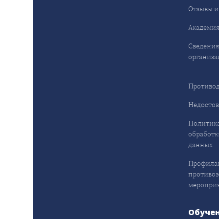
Отзывы и
Академия
Сведения
организа
Противод
Недостов
Политика
обработк
данных
Профила
противо
меропри
Обуче