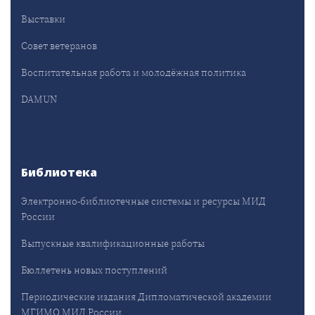
Выставки
Совет ветеранов
Воспитательная работа и молодёжная политика
DAMUN
Библиотека
Электронно-библиотечные системы и ресурсы МИД
России
Выпускные квалификационные работы
Бюллетень новых поступлений
Периодические издания Дипломатической академии
МГИМО МИД России