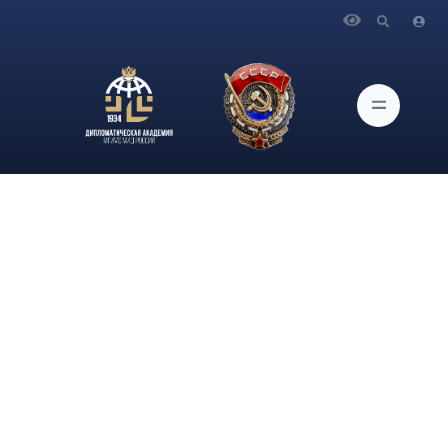
Главная
Новости и Мероприятия
В рамках проекта «Наставник» состоялась экспертно-
консультационная встреча магистрантов и актива
студенческих общественных объединений Дипломатической
академии МИД России с первым секретарем Историко-
документального департамента МИД России, заместителем п