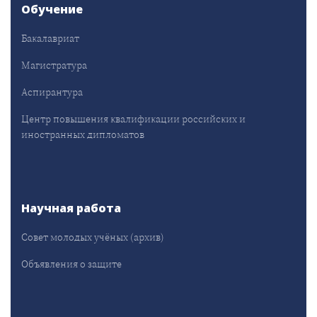
Обучение
Бакалавриат
Магистратура
Аспирантура
Центр повышения квалификации российских и
иностранных дипломатов
Научная работа
Совет молодых учёных (архив)
Объявления о защите