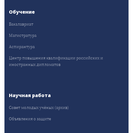
Обучение
Бакалавриат
Магистратура
Аспирантура
Центр повышения квалификации российских и
иностранных дипломатов
Научная работа
Совет молодых учёных (архив)
Объявления о защите