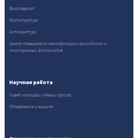
Бакалавриат
Магистратура
Аспирантура
Центр повышения квалификации российских и
иностранных дипломатов
Научная работа
Совет молодых учёных (архив)
Объявления о защите