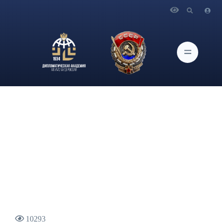
Главная
Новости и Мероприятия
Вступительное слово Министра иностранных дел
Российской Федерации С.В.Лаврова на встрече с
аккредитованными в Москве послами иностранных
государств
10293