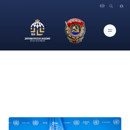
Главная
Новости и Мероприятия
Выступление и ответы на вопросы СМИ Министра
иностранных дел России С.В.Лаврова по итогам недели
высокого уровня 79-й сессии Генеральной Ассамблеи ООН