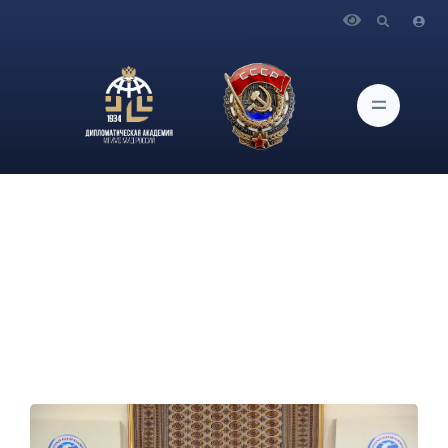
Главная
Новости и Мероприятия
Выступление и ответы на вопросы СМИ Министра
иностранных дел Российской Федерации С.В.Лаврова по
итогам СМИД прикаспийских государств