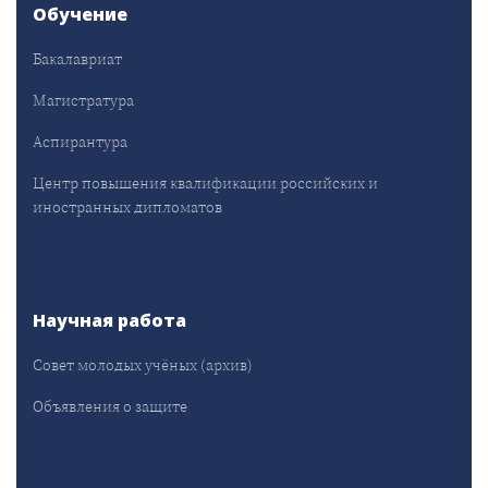
Обучение
Бакалавриат
Магистратура
Аспирантура
Центр повышения квалификации российских и
иностранных дипломатов
Научная работа
Совет молодых учёных (архив)
Объявления о защите