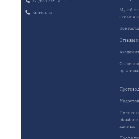
+7 (499) 246-18-44
Музей ме
Контакты
этикета и
Контакт
Отзывы и
Академия
Сведения
организа
Противод
Недостов
Политика
обработк
данных
Профила