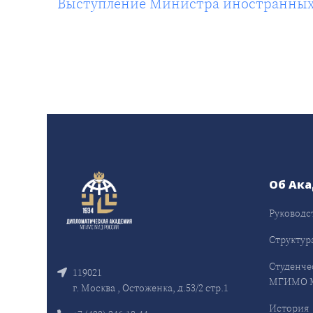
Выступление Министра иностранных д
Об Ак
Руководс
Структур
Студенче
119021
МГИМО 
г. Москва , Остоженка, д.53/2 стр.1
История