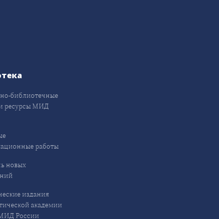
отека
но-библиотечные
и ресурсы МИД
ые
кационные работы
ь новых
ений
еские издания
ической академии
ИД России