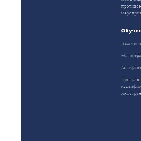
противо
меропри
Обуче
Бакалавр
Магистра
Аспирант
Центр п
квалифик
иностран