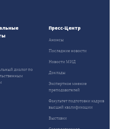
альные
Пресс-Центр
ты
Анонсы
ы
Последние новости
Новости МИД
льный диалог по
Доклады
льственным
м
Экспертное мнение
преподавателей
Факультет подготовки кадров
высшей квалификации
Выставки