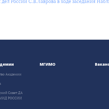
ел России С.В.Лаврова в ходе заседания На
адемии
МГИМО
Вакан
тво Академии
а
ский Совет ДА
МИД РОССИИ