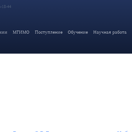
6-18-44
остранных дел России С.В.Лаврова в ходе заседания Наблюда
мии
МГИМО
Поступление
Обучение
Научная работа