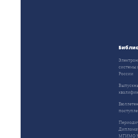
Библи
Электрон
системы 
России
Выпускн
квалифи
Бюллетен
поступл
Периодич
Дипломат
МГИМО М