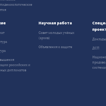
эпидемиологические
ятия
ние
Научная работа
Специ
проек
иат
Совет молодых учёных
(архив)
Доклад
тура
Объявления о защите
ДСП
ура
Национа
овышения
продово
ации российских и
система
ных дипломатов