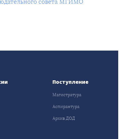
блюдательного совета МГИМО
сии
Поступление
Магистратура
Аспирантура
Архив ДОД