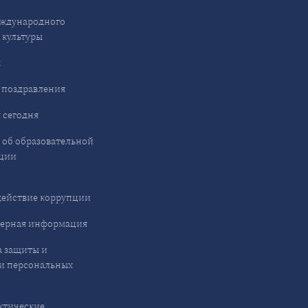
ждународного
 культуры
ы
 поздравления
 сегодня
 об образовательной
ции
ействие коррупции
ерная информация
 защиты и
и персональных
ктические