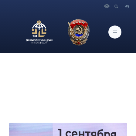
Главная
Новости и Мероприятия
Выступление Министра иностранных дел Российской
Федерации С.В.Лаврова на Дне знаний в гимназии
им.Е.М.Примакова