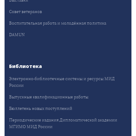
Выставки
Совет ветеранов
Воспитательная работа и молодёжная политика
DAMUN
Библиотека
Электронно-библиотечные системы и ресурсы МИД
России
Выпускные квалификационные работы
Бюллетень новых поступлений
Периодические издания Дипломатической академии
МГИМО МИД России