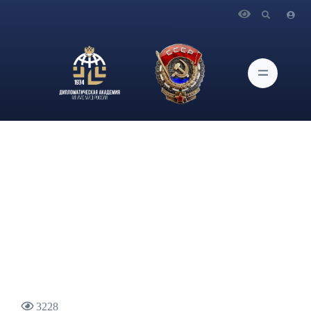
Главная
Новости и Мероприятия
Заведующий кафедрой международных отношений
Дипломатической академии МИД России К.И.Косачев о
заявлении Президента России о применении американских и
британских ракет по российским объект
3228