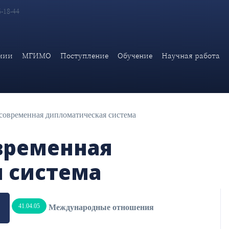
6-18-44
мии
МГИМО
Поступление
Обучение
Научная работа
современная дипломатическая система
временная
 система
41.04.05
Международные отношения