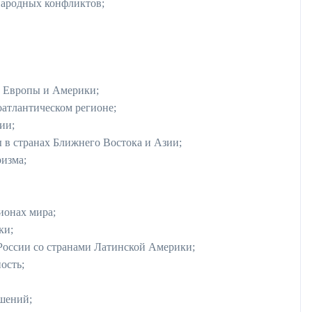
ародных конфликтов;
 Европы и Америки;
атлантическом регионе;
ии;
 в странах Ближнего Востока и Азии;
изма;
ионах мира;
ки;
России со странами Латинской Америки;
ость;
шений;