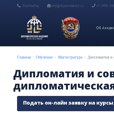
Контакты
info@dipacademy.ru
+7 (499) 24
Об Акаде
Главная
Обучение
Магистратура
Дипломатия и 
Дипломатия и со
дипломатическая
Подать он-лайн заявку на курсы