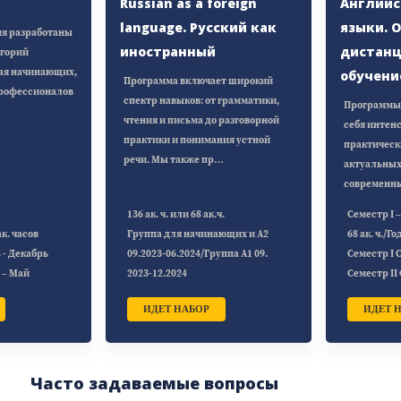
Russian as a foreign
Английс
language. Русский как
языки. 
я разработаны
иностранный
дистанц
егорий
ая начинающих,
обучени
Программа включает широкий
рофессионалов
спектр навыков: от грамматики,
Программы 
чтения и письма до разговорной
себя интен
практики и понимания устной
практическ
речи. Мы также пр…
актуальных
современн
136 ак. ч. или 68 ак.ч.
Семестр I – 
ак. часов
Группа для начинающих и А2
68 ак. ч./Го
 - Декабрь
09.2023-06.2024/Группа А1 09.
Семестр I 
 – Май
2023-12.2024
Семестр II
ИДЕТ НАБОР
ИДЕТ 
Часто задаваемые вопросы