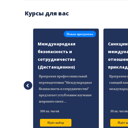
Курсы для вас
Новая программа
Международная
Санкции
безопасность и
междун
сотрудничество
отношен
(Дистанционно)
приклад
Программа профессиональной
Программа 
переподготовки "Международная
санкций как
безопасность и сотрудничество"
международ
предлагает углубленное изучение
широкого спект…
300 ак. часов
30 ак. часо
Идёт набор
Идёт н