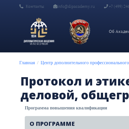
Контакты
info@dipacademy.ru
+7 (499) 24
Главная
Обучение
Программы повышения квалификации
Об Акаде
Главная
Центр дополнительного профессионального
Протокол и этик
деловой, общег
Программа повышения квалификации
О ПРОГРАММЕ