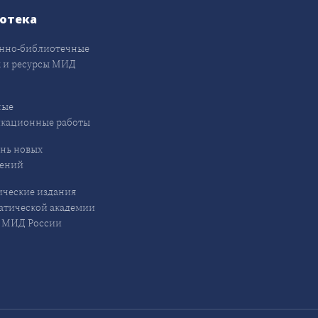
отека
нно-библиотечные
 и ресурсы МИД
ные
кационные работы
нь новых
лений
ческие издания
тической академии
МИД России