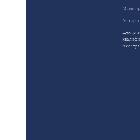
Магистр
Аспиран
Центр 
квалифи
иностра