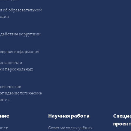
я об образовательной
ации
действие коррупции
верная информация
а защиты и
ки персональных
ктические
эпидемиологические
иятия
ние
Научная работа
Специ
проек
риат
Совет молодых учёных