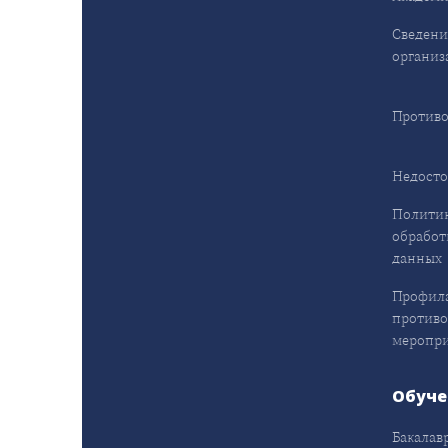
Сведени
организ
Противо
Недосто
Политик
обработ
данных
Профила
противо
меропр
Обуче
Бакалав