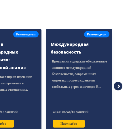
Рекомендуем
Рекомендуем
 в
Международная
ародных
безопасность
иях:
Программа содержит обновленные
ной анализ
знания о международной
безопасности, современных
посвящена изучению
мировых процессах, анализ
 инструмента в
глобальных угроз и методов б…
ных отношениях.
в/13 занятий
40 ак. часов/18 занятий
абор
Идёт набор