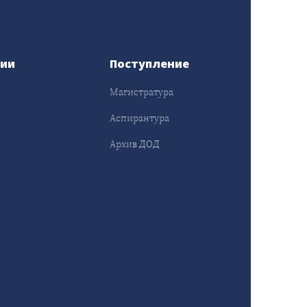
сии
Поступление
Магистратура
Аспирантура
Архив ДОД