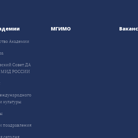
адемии
МГИМО
Вакан
ство Академии
ра
еский Совет ДА
 МИД РОССИИ
я
еждународного
и культуры
ы
и поздравления
я сегодня