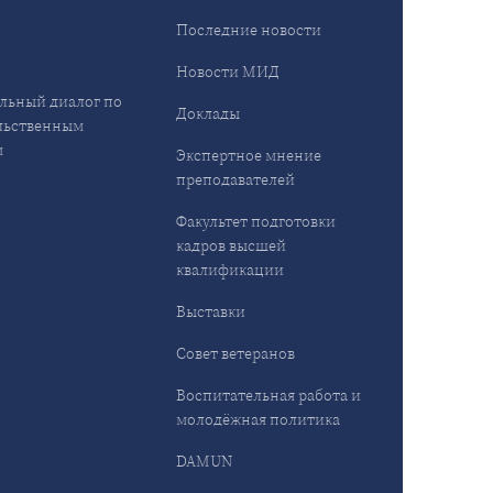
Последние новости
Новости МИД
льный диалог по
Доклады
льственным
м
Экспертное мнение
преподавателей
Факультет подготовки
кадров высшей
квалификации
Выставки
Совет ветеранов
Воспитательная работа и
молодёжная политика
DAMUN