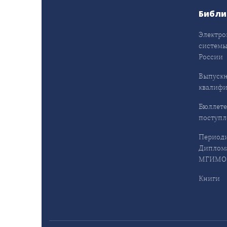
Библи
Электро
системы
России
Выпуск
квалифи
Бюллете
поступ
Периоди
Диплома
МГИМО 
Книги