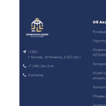
Об Ак
Руковод
Структу
Студенч
119021
МГИМО
г. Москва , Остоженка, д.53/2 стр.1
Истори
+7 (499) 246-18-44
Музей м
Контакты
этикета 
Контакт
Отзывы 
Академи