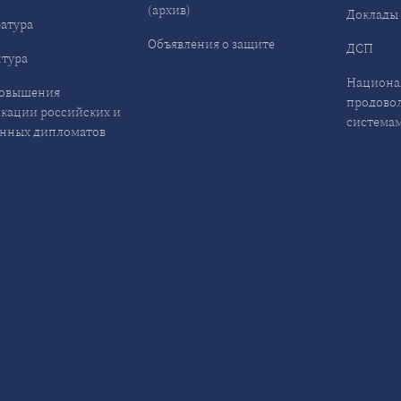
(архив)
Доклады
атура
Объявления о защите
ДСП
тура
Национа
повышения
продово
кации российских и
система
нных дипломатов