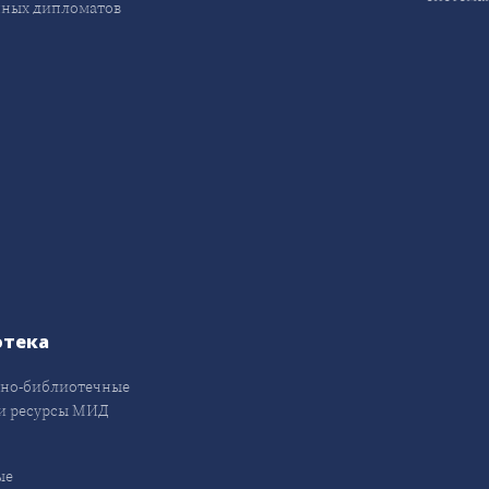
ных дипломатов
отека
но-библиотечные
и ресурсы МИД
ые