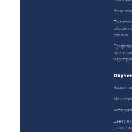
Недостов
Политика
обработк
данных
Профила
противо
меропри
Обуче
Бакалавр
Магистра
Аспирант
Центр п
квалифик