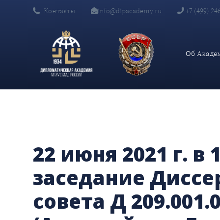
Контакты
info@dipacademy.ru
+7 (499) 24
Главная
Научная работа
Объявления о защите
22 июня 2021 г. в 10-30 состоится заседание Диссертационно
Об Акаде
22 июня 2021 г. в 
заседание Диссе
совета Д 209.001