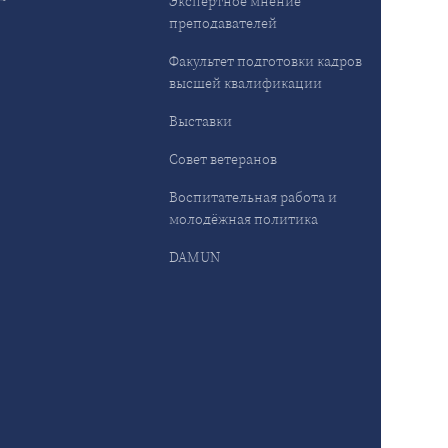
Экспертное мнение
преподавателей
Факультет подготовки кадров
высшей квалификации
Выставки
Совет ветеранов
Воспитательная работа и
молодёжная политика
DAMUN