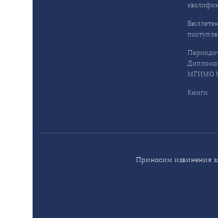
квалифи
Бюллетен
поступл
Периодич
Дипломат
МГИМО М
Книги
Приносим извинения за