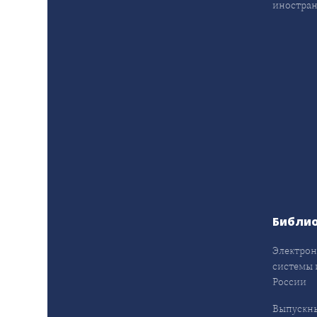
иностран
Библи
Электрон
системы 
России
Выпускн