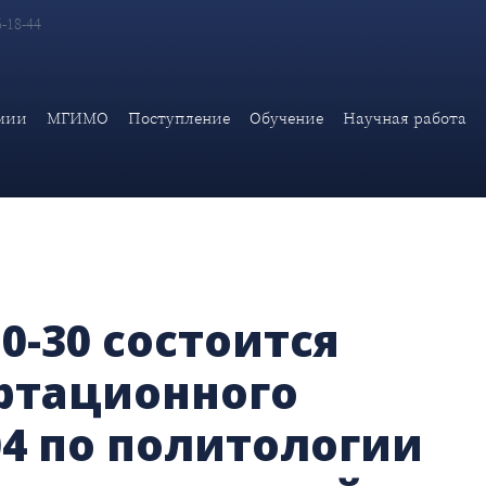
6-18-44
го совета Д 209.001.04 по политологии (Актовый зал Дипломатиче
мии
МГИМО
Поступление
Обучение
Научная работа
10-30 состоится
ртационного
.04 по политологии