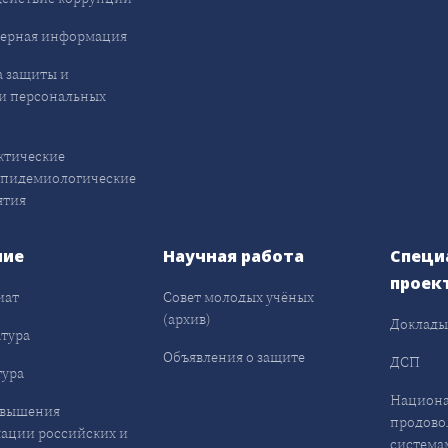
ерная информация
 защиты и
и персональных
ктические
эпидемиологические
ятия
ние
Научная работа
Специ
проек
иат
Совет молодых учёных
(архив)
Доклад
тура
Объявления о защите
ДСП
ура
Национа
овышения
продово
ации российских и
система