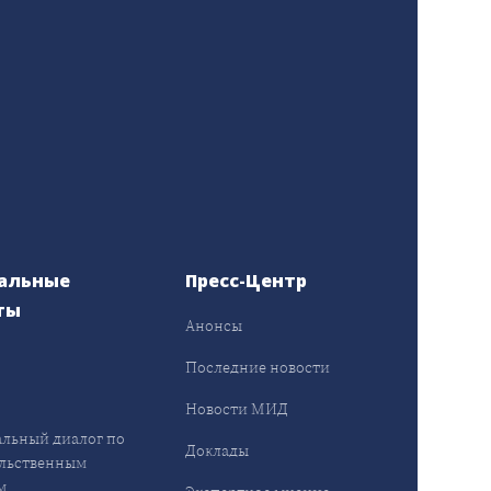
альные
Пресс-Центр
ты
Анонсы
ы
Последние новости
Новости МИД
льный диалог по
Доклады
льственным
м