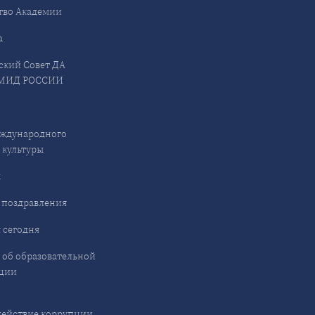
тво Академии
а
ский Совет ДА
МИД РОССИИ
ждународного
 культуры
ы
 поздравления
 сегодня
 об образовательной
ции
ействие коррупции