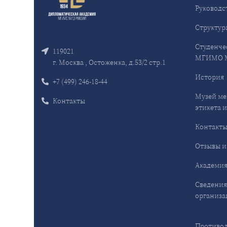
Руководс
Структур
Студенче
119021
МГИМО 
г. Москва , Остоженка, д.53/2 стр.1
История
+7 (499) 246-18-44
Музей ме
Контакты
этикета и
Контакт
Отзывы и
Академия
Сведения
организа
Противод