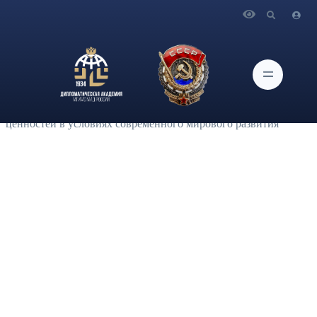
Главная
Научная работа
Экспертное мнение научного и профессорско-
преподавательского состава Академии
Статья проректора по научной работе Дипломатической
академии МИД России О.Г.Карповича "Роль России в
отстаивании традиционных духовно-нравственных
ценностей в условиях современного мирового развития"