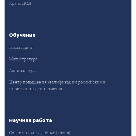
Архив ДОД
Обучение
Бакалавриат
Магистратура
Аспирантура
Центр повышения квалификации российских и
иностранных дипломатов
Научная работа
Совет молодых учёных (архив)