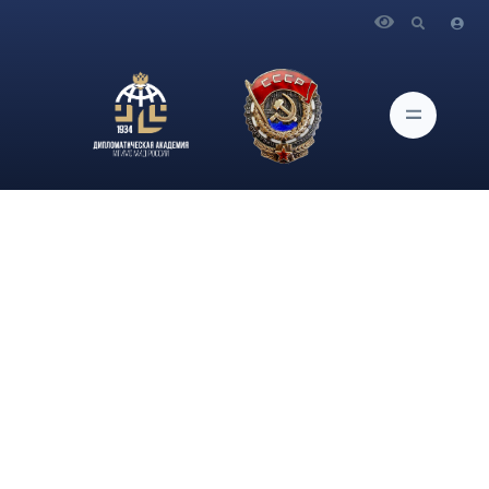
Главная
Научная работа
Научные публикации
23 ноября в 12:00 в 424 аудитории Дипломатической
академии МИД России в рамках проекта «Наставник 22/23»
состоится встреча магистрантов и актива студенческих
общественных объединений Академии с представителями
Совета молодых дипломатов МИД России