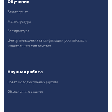
Обучение
Бакалавриат
Магистратура
Аспирантура
Центр повышения квалификации российских и
иностранных дипломатов
Научная работа
Совет молодых учёных (архив)
Объявления о защите