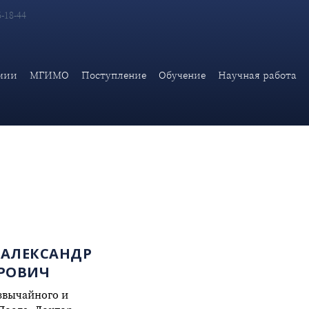
6-18-44
мии
МГИМО
Поступление
Обучение
Научная работа
 АЛЕКСАНДР
РОВИЧ
звычайного и