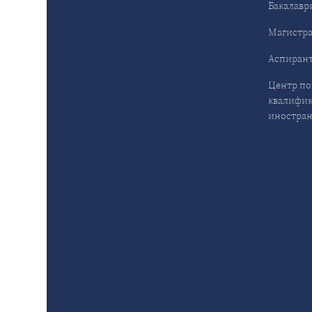
Бакалавр
Магистра
Аспирант
Центр п
квалифик
иностран