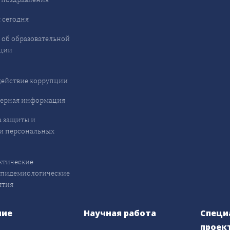
 сегодня
 об образовательной
ции
ействие коррупции
ерная информация
 защиты и
и персональных
ктические
эпидемиологические
ятия
ние
Научная работа
Специ
проек