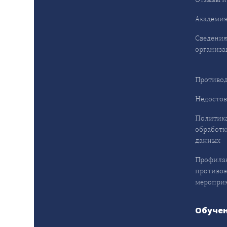
Академия
Сведения
организа
Противод
Недостов
Политика
обработк
данных
Профила
противо
меропри
Обуче