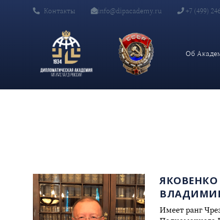
Контакты
info@dipacademy.ru
+7 (499) 24
Главная
Сотрудники
Яковенко Александр Владимирович
Об Акаде
ЯКОВЕНКО
ВЛАДИМИ
Имеет ранг Чре