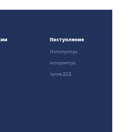
сии
Поступление
Магистратура
Аспирантура
Архив ДОД