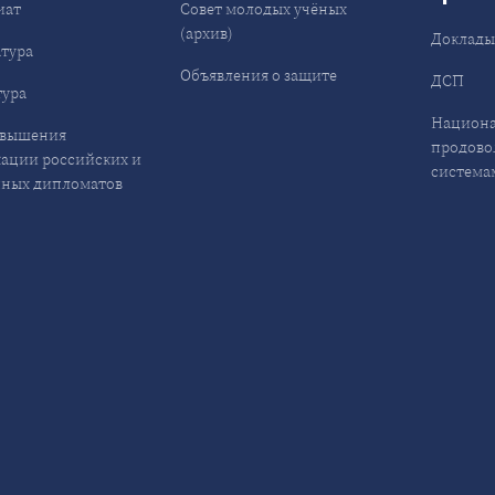
иат
Совет молодых учёных
(архив)
Доклад
тура
Объявления о защите
ДСП
ура
Национа
овышения
продово
ации российских и
система
ных дипломатов