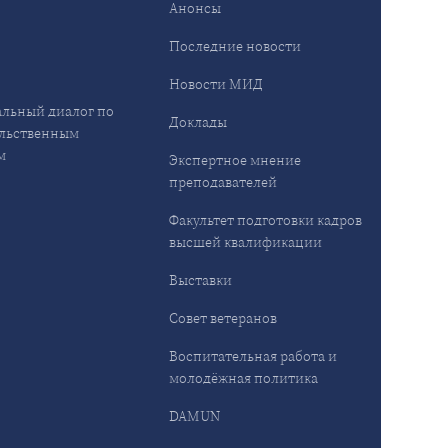
Анонсы
ы
Последние новости
Новости МИД
льный диалог по
Доклады
льственным
м
Экспертное мнение
преподавателей
Факультет подготовки кадров
высшей квалификации
Выставки
Совет ветеранов
Воспитательная работа и
молодёжная политика
DAMUN