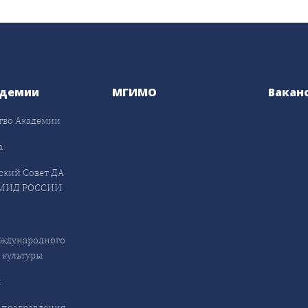
адемии
МГИМО
Вакан
тво Академии
а
ский Совет ДА
МИД РОССИИ
ждународного
 культуры
ы
 поздравления