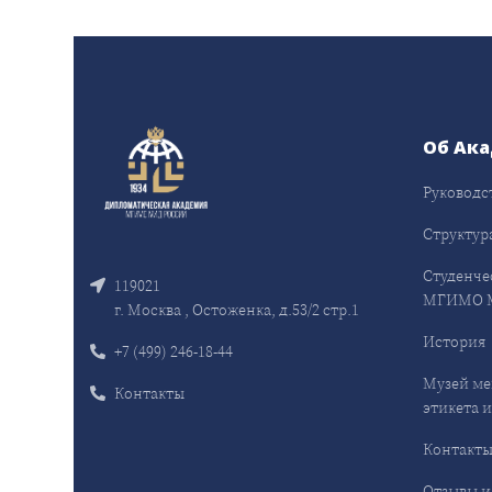
Об Ак
Руководс
Структур
Студенче
119021
МГИМО 
г. Москва , Остоженка, д.53/2 стр.1
История
+7 (499) 246-18-44
Музей ме
Контакты
этикета и
Контакт
Отзывы и