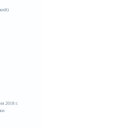
кий)
я 2018 г.
вки