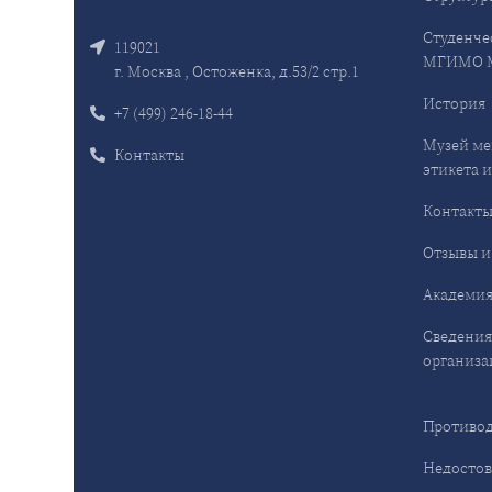
Студенче
119021
МГИМО 
г. Москва , Остоженка, д.53/2 стр.1
История
+7 (499) 246-18-44
Музей ме
Контакты
этикета и
Контакт
Отзывы и
Академия
Сведения
организа
Противод
Недостов