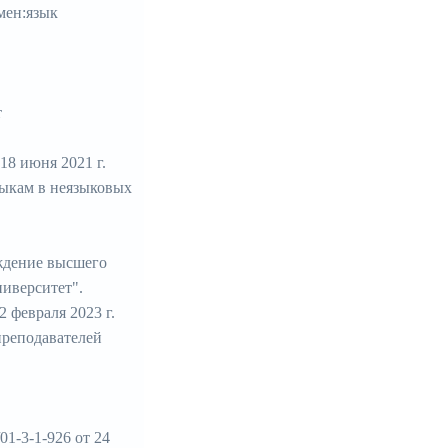
мен:язык
т
8 июня 2021 г.
зыкам в неязыковых
ждение высшего
иверситет".
февраля 2023 г.
преподавателей
1-3-1-926 от 24