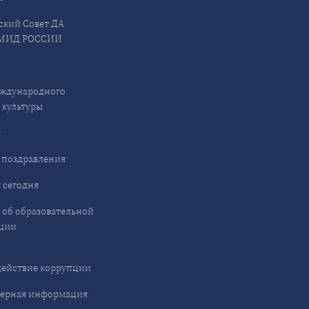
ский Совет ДА
МИД РОССИИ
ждународного
 культуры
ы
 поздравления
 сегодня
 об образовательной
ции
ействие коррупции
ерная информация