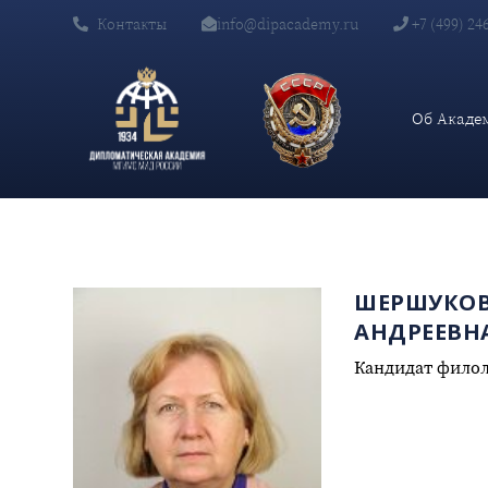
Контакты
info@dipacademy.ru
+7 (499) 24
Об Акаде
ШЕРШУКОВ
АНДРЕЕВН
Кандидат филол