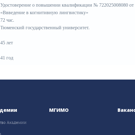
Удостоверение о повышении квалификации № 722025008080 от 0
«Ввведение в когнитивную лингвистику»
72 час.
Тюменский государственный университет.
45 лет
41 год
адемии
МГИМО
Вакан
тво Академии
а