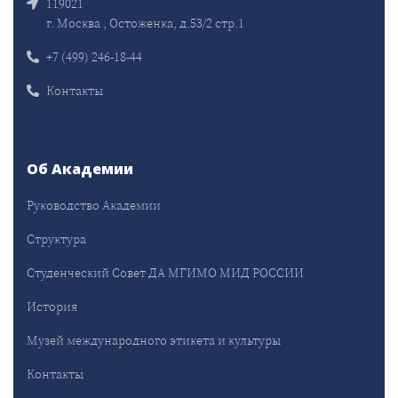
119021
г. Москва , Остоженка, д.53/2 стр.1
+7 (499) 246-18-44
Контакты
Об Академии
Руководство Академии
Структура
Студенческий Совет ДА МГИМО МИД РОССИИ
История
Музей международного этикета и культуры
Контакты