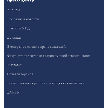
Пресс-Центр
Анонсы
Последние новости
Новости МИД
Доклады
Экспертное мнение преподавателей
Факультет подготовки кадров высшей квалификации
Выставки
Совет ветеранов
Воспитательная работа и молодёжная политика
DAMUN