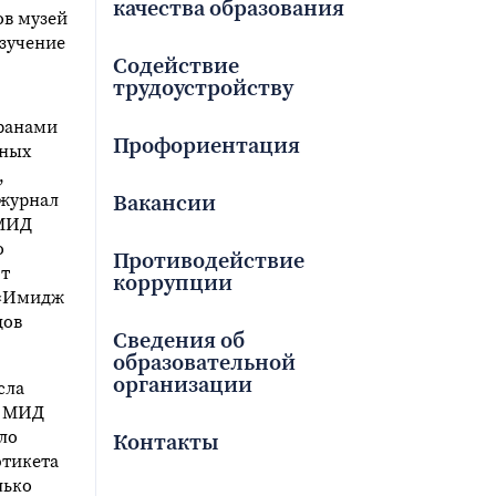
качества образования
ов музей
зучение
Содействие
трудоустройству
еранами
Профориентация
нных
,
 журнал
Вакансии
 МИД
о
Противодействие
ют
коррупции
 «Имидж
дов
Сведения об
образовательной
организации
сла
О МИД
ло
Контакты
этикета
лько