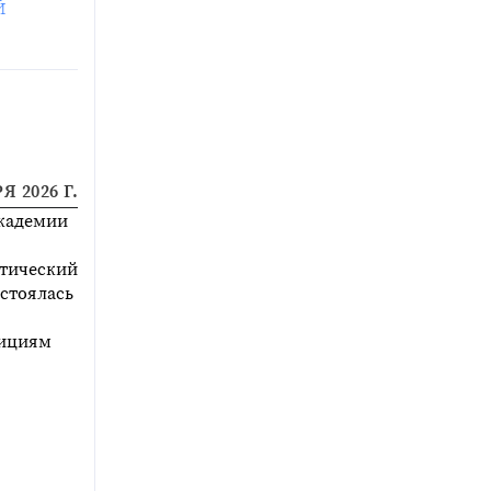
й
Я 2026 Г.
кадемии
тический
остоялась
дициям