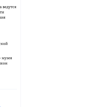
а ведутся
сти
ния
ской
 музея
икон