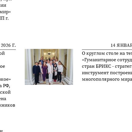
мии
 мир»
П г.
2026 Г.
14 ЯНВАР
ой
О круглом столе на те
«Гуманитарное сотру
ое
стран БРИКС - страте
инструмент построен
зкое»
многополярного мира
а РФ,
йской
ена
жников
 и