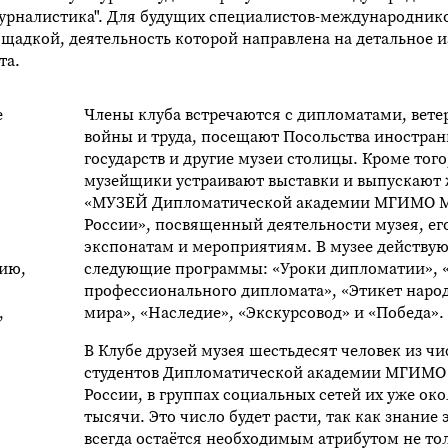
Журналистика". Для будущих специалистов-международник
адкой, деятельность которой направлена на детальное и
та.
е
Члены клуба встречаются с дипломатами, вет
войны и труда, посещают Посольства иностра
государств и другие музеи столицы. Кроме того
музейщики устраивают выставки и выпускают
«МУЗЕЙ Дипломатической академии МГИМО
России», посвященный деятельности музея, ег
экспонатам и мероприятиям. В музее действу
нию,
следующие программы: «Уроки дипломатии»,
профессионального дипломата», «Этикет наро
,
мира», «Наследие», «Экскурсовод» и «Победа».
В Клубе друзей музея шестьдесят человек из чи
студентов Дипломатической академии МГИМ
России, в группах социальных сетей их уже око
тысячи. Это число будет расти, так как знание 
всегда остаётся необходимым атрибутом не то