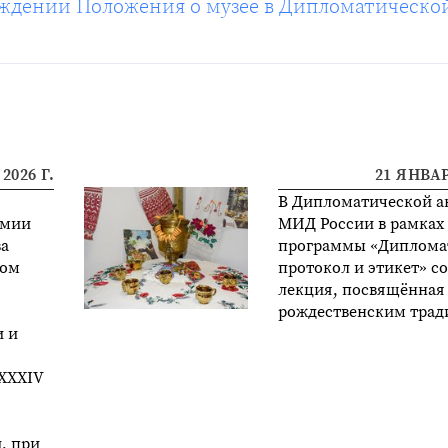
верждении Положения о музее в Дипломатическо
2026 Г.
21 ЯНВАР
В Дипломатической а
емии
МИД России в рамках
а
программы «Диплома
лом
протокол и этикет» с
лекция, посвящённая
рождественским тра
 и
 XXXIV
, при