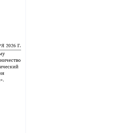
Я 2026 Г.
му
дничество
гический
ия
».