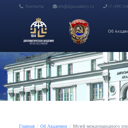
Контакты
info@dipacademy.ru
+7 (499) 24
Об Акаде
Главная
Об Академии
Музей международного этик