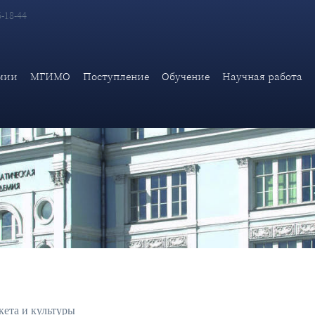
6-18-44
мии
МГИМО
Поступление
Обучение
Научная работа
ета и культуры