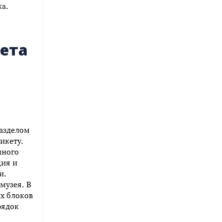
ка.
ета
разделом
икету.
нного
ция и
и.
музея. В
х блоков
рядок