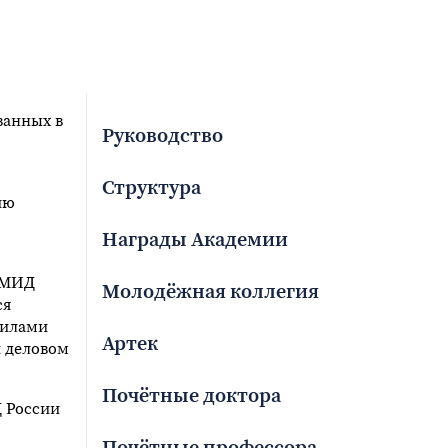
ванных в
Руководство
Структура
ию
Награды Академии
 МИД
Молодёжная коллегия
ся
вилами
Артек
и деловом
Почётные доктора
 России
Почётные профессора