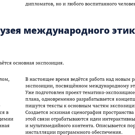
дипломатов, но и любого воспитанного челове
зея международного этик
аётся основная экспозиция.
лом,
В настоящее время ведётся работа над новым 
экспозиции, посвящённом международному эт
Уже подготовлен проект тематико-экспозицио
плана, одновременно разрабатывается концеп
е
пишутся тексты к основным частям экспозици
ся в
Создается эскизная сценография пространства 
адемии
этой связи отрабатываются идеи интерактивны
нная
и мультимедийного контента. Описывается по
инсталляции программного обеспечения.