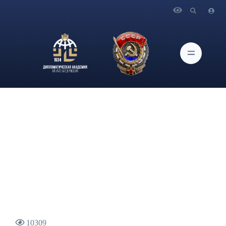
Главная
Новости и Мероприятия
Проректор по научной работе Дипломатической академии
МИД России О.Г.Карпович принял участие в заседании
Профессорского форума 2021 «Наука и технологии в XXI
веке: тренды и перспективы»
10309