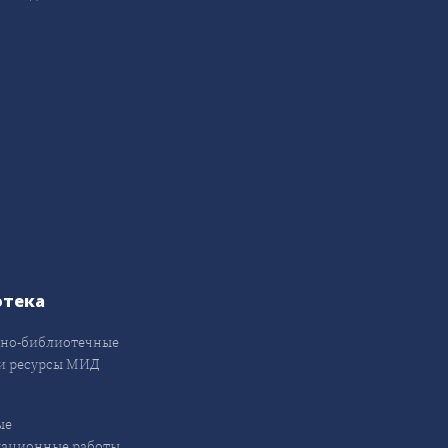
отека
но-библиотечные
и ресурсы МИД
ые
кационные работы