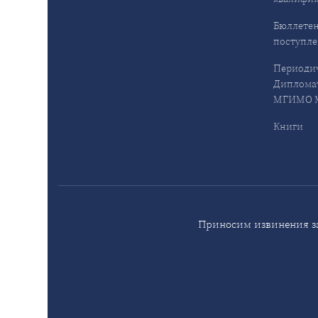
Бюллетен
поступл
Периодич
Дипломат
МГИМО М
Книги
Приносим извинения за