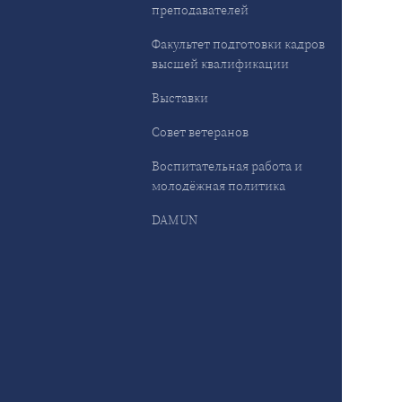
преподавателей
Факультет подготовки кадров
высшей квалификации
Выставки
Совет ветеранов
Воспитательная работа и
молодёжная политика
DAMUN