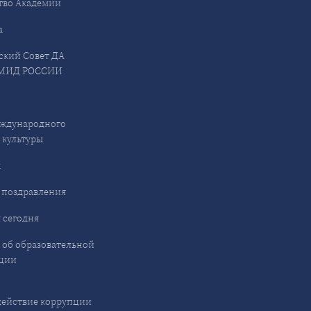
тво Академии
а
ский Совет ДА
МИД РОССИИ
ждународного
 культуры
ы
 поздравления
 сегодня
 об образовательной
ции
ействие коррупции