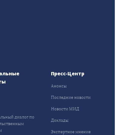
альные
Пресс-Центр
ты
Анонсы
ы
Последние новости
Новости МИД
льный диалог по
Доклады
льственным
м
Экспертное мнение