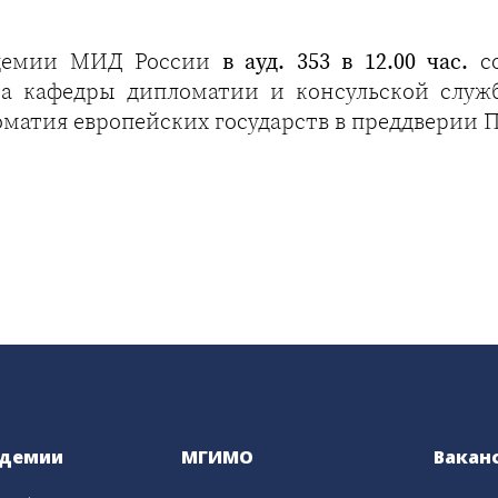
адемии МИД России
в ауд. 353 в 12.00 час.
со
ра кафедры дипломатии и консульской слу
оматия европейских государств в преддверии
адемии
МГИМО
Вакан