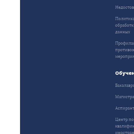
Недостов
Политика
обработк
данных
Профила
противо
меропри
Обуче
Бакалавр
Магистра
Аспирант
Центр п
квалифик
иностран