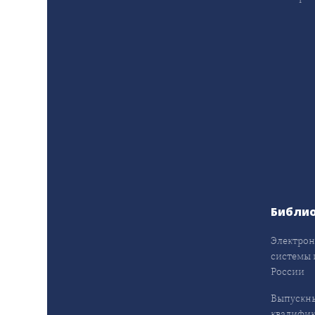
Библи
Электрон
системы 
России
Выпускн
квалифи