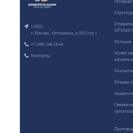
Руководс
Структур
Студенче
119021
МГИМО 
г. Москва , Остоженка, д.53/2 стр.1
История
+7 (499) 246-18-44
Музей ме
Контакты
этикета и
Контакт
Отзывы и
Академия
Сведения
организа
Противод