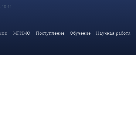
6-18-44
53 в 12.00 час. состоится очередная лекция в рамках Дипломат
а на тему: «Дипломатия
мии
МГИМО
Поступление
Обучение
Научная работа