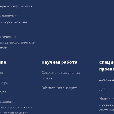
ерная информация
 защиты и
и персональных
ктические
эпидемиологические
ятия
ние
Научная работа
Специ
проек
иат
Совет молодых учёных
(архив)
Доклад
тура
Объявления о защите
ДСП
ура
Национа
овышения
продово
ации российских и
система
ных дипломатов