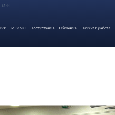
6-18-44
матической академии МИД России В.Винокуров принял участие
мии
МГИМО
Поступление
Обучение
Научная работа