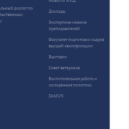
Новости МИД
льный диалог по
Доклады
льственным
м
Экспертное мнение
преподавателей
Факультет подготовки кадров
высшей квалификации
Выставки
Совет ветеранов
Воспитательная работа и
молодёжная политика
DAMUN