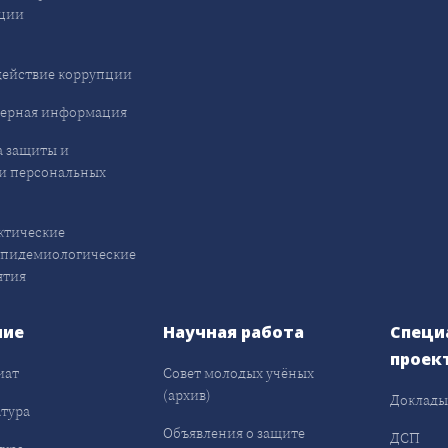
ции
ействие коррупции
ерная информация
 защиты и
и персональных
ктические
эпидемиологические
ятия
ние
Научная работа
Специ
проек
иат
Совет молодых учёных
(архив)
Доклад
тура
Объявления о защите
ДСП