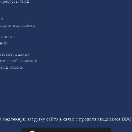
и ресурсы МИД
ые
кационные работы
ь новых
ений
еские издания
ической академии
ИД России
 медленную загрузку сайта в связи с продолжающимися DDOS