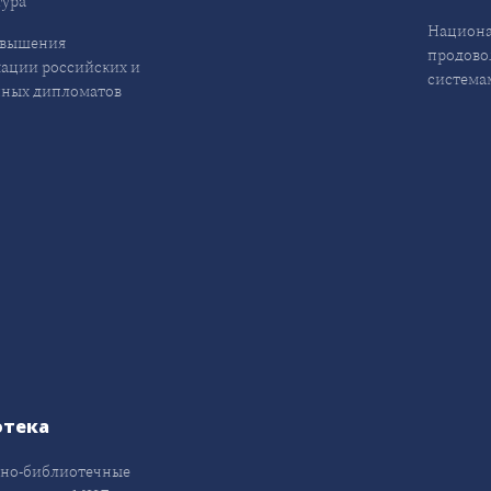
ура
Национа
овышения
продово
ации российских и
система
ных дипломатов
отека
но-библиотечные