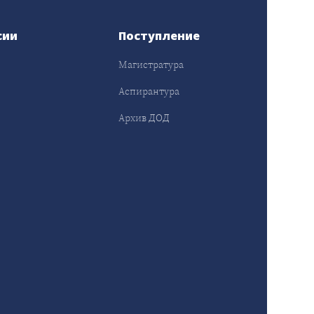
сии
Поступление
Магистратура
Аспирантура
Архив ДОД