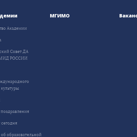
адемии
МГИМО
Вакан
тво Академии
а
ский Совет ДА
МИД РОССИИ
ждународного
 культуры
ы
 поздравления
 сегодня
 об образовательной