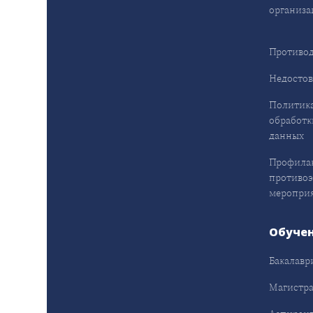
организа
Противод
Недостов
Политика
обработк
данных
Профила
противо
меропри
Обуче
Бакалавр
Магистра