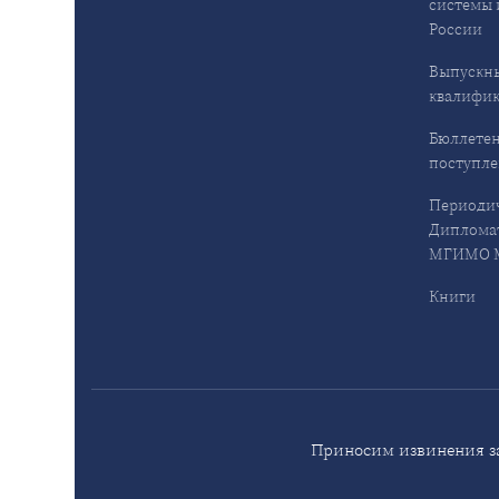
системы 
России
Выпускн
квалифи
Бюллетен
поступл
Периодич
Дипломат
МГИМО М
Книги
Приносим извинения за