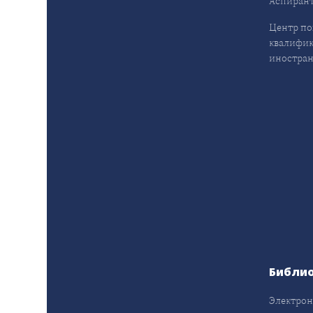
Аспирант
Центр п
квалифик
иностран
Библи
Электрон