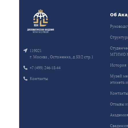
Об Ак
Руководс
Структур
Студенче
119021
МГИМО 
г. Москва , Остоженка, д.53/2 стр.1
История
+7 (499) 246-18-44
Музей ме
Контакты
этикета и
Контакт
Отзывы и
Академия
Сведения