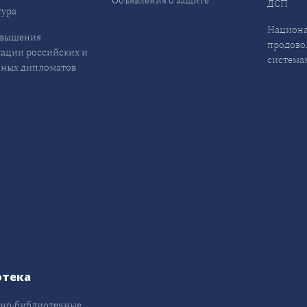
Объявления о защите
ДСП
ура
Национа
овышения
продово
ации российских и
система
ных дипломатов
отека
но-библиотечные