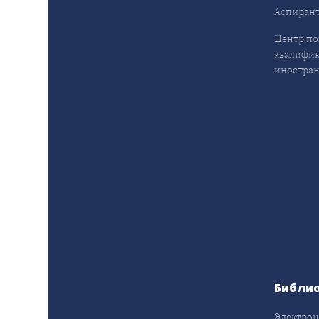
Аспирант
Центр п
квалифик
иностран
Библи
Электрон