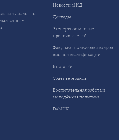
Новости МИД
льный диалог по
Доклады
льственным
м
Экспертное мнение
преподавателей
Факультет подготовки кадров
высшей квалификации
Выставки
Совет ветеранов
Воспитательная работа и
молодёжная политика
DAMUN