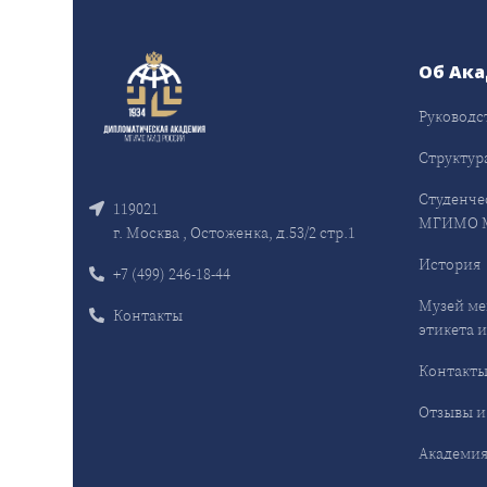
Об Ак
Руководс
Структур
Студенче
119021
МГИМО 
г. Москва , Остоженка, д.53/2 стр.1
История
+7 (499) 246-18-44
Музей ме
Контакты
этикета и
Контакт
Отзывы и
Академия