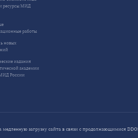
и ресурсы МИД
ые
кационные работы
ь новых
ений
еские издания
ической академии
ИД России
 медленную загрузку сайта в связи с продолжающимися DDOS