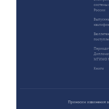
системы 
России
Выпускн
квалифи
Бюллетен
поступл
Периодич
Дипломат
МГИМО М
Книги
Приносим извинения за