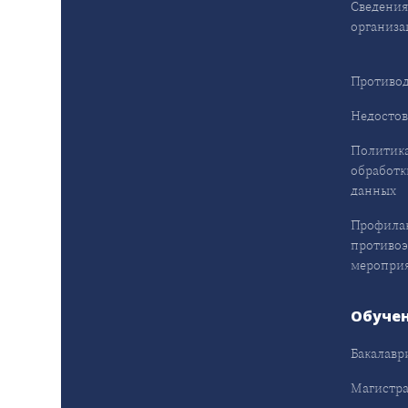
Сведения
организа
Противод
Недостов
Политика
обработк
данных
Профила
противо
меропри
Обуче
Бакалавр
Магистра