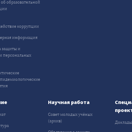
 об образовательной
ции
ействие коррупции
ерная информация
 защиты и
и персональных
ктические
эпидемиологические
ятия
ние
Научная работа
Специ
проек
иат
Совет молодых учёных
(архив)
Доклад
тура