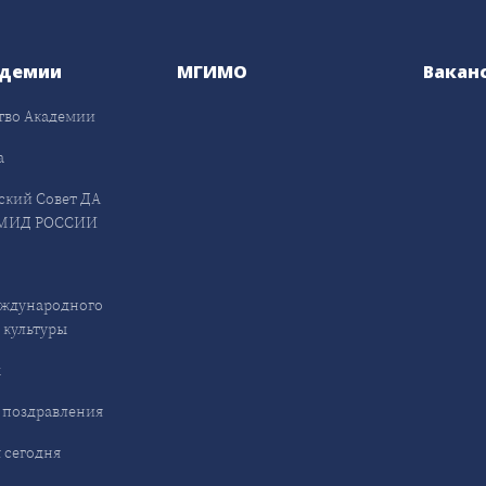
адемии
МГИМО
Вакан
тво Академии
а
ский Совет ДА
МИД РОССИИ
ждународного
 культуры
ы
 поздравления
 сегодня