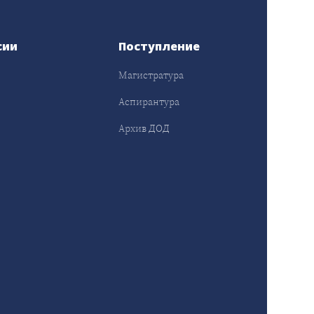
сии
Поступление
Магистратура
Аспирантура
Архив ДОД