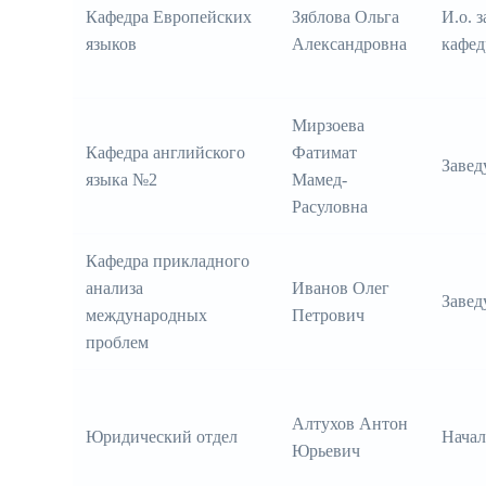
Кафедра Европейских
Зяблова Ольга
И.о. 
языков
Александровна
кафед
Мирзоева
Кафедра английского
Фатимат
Заве
языка №2
Мамед-
Расуловна
Кафедра прикладного
анализа
Иванов Олег
Заве
международных
Петрович
проблем
Алтухов Антон
Юридический отдел
Начал
Юрьевич