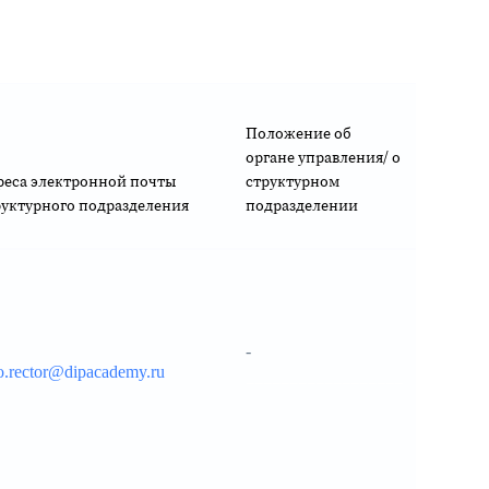
Положение об
органе управления/ о
реса электронной почты
структурном
руктурного подразделения
подразделении
-
o.rector@dipacademy.ru
__________________