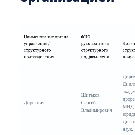
Наименование органа
ФИО
управления /
руководителя
Должн
структурного
структурного
струк
подразделения
подразделения
подра
Дире
Дипл
акаде
Шитьков
прор
Дирекция
Сергей
МИД Р
Владимирович
юриди
Докто
наук.