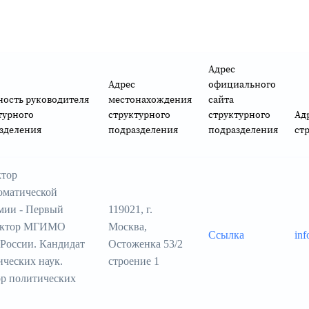
Адрес
Адрес
официального
ость руководителя
местонахождения
сайта
турного
структурного
структурного
Ад
зделения
подразделения
подразделения
ст
ктор
оматической
мии - Первый
119021, г.
ектор МГИМО
Москва,
Ссылка
inf
оссии. Кандидат
Остоженка 53/2
ческих наук.
строение 1
р политических