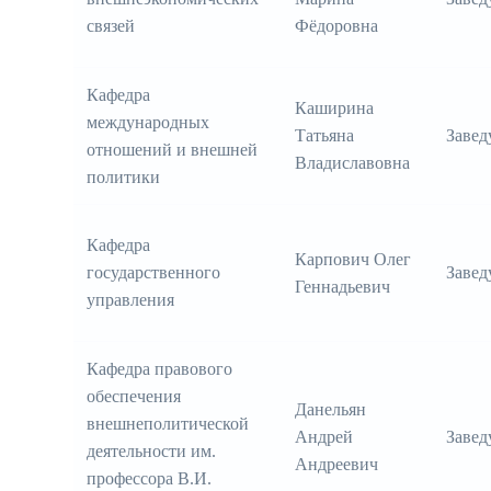
связей
Фёдоровна
Кафедра
Каширина
международных
Татьяна
Заве
отношений и внешней
Владиславовна
политики
Кафедра
Карпович Олег
государственного
Заве
Геннадьевич
управления
Кафедра правового
обеспечения
Данельян
внешнеполитической
Андрей
Заве
деятельности им.
Андреевич
профессора В.И.