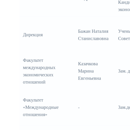
Канд
эконо
Бажан Наталия
Учены
Дирекция
Станиславовна
Совет
Факультет
Казачкова
международных
Марина
Зам. 
экономических
Евгеньевна
отношений
Факультет
«Международные
-
Зам.д
отношения»