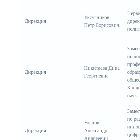
Первы
Уксусников
Дирекция
дирек
Петр Борисович
полит
Замес
по до
профе
Никитаева Дина
Дирекция
образ
Георгиевна
общес
Канди
наук.
Замес
по ра
Уланов
иннов
Дирекция
Александр
цифро
Андреевич