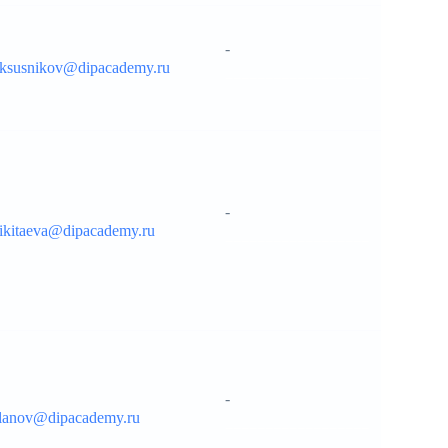
-
uksusnikov@dipacademy.ru
__________________
-
nikitaeva@dipacademy.ru
__________________
-
ulanov@dipacademy.ru
__________________