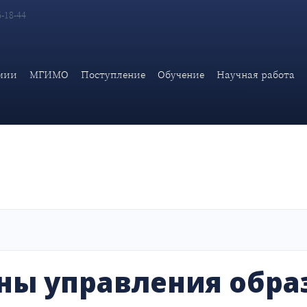
6-18-44
ра и органы управления образовательной организацией
мии
МГИМО
Поступление
Обучение
Научная работа
аны управления обр