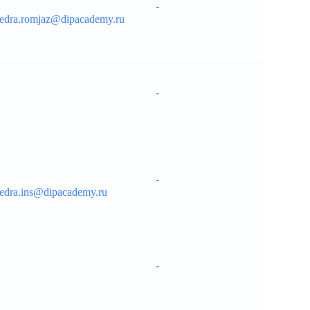
-
fedra.romjaz@dipacademy.ru
__________________
-
__________________
-
fedra.ins@dipacademy.ru
__________________
-
__________________