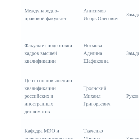
Международно-
Анисимов
Зам.д
правовой факультет
Игорь Олегович
Факультет подготовки
Ногмова
кадров высшей
Аделина
Зам.д
квалификации
Шафиковна
Центр по повышению
квалификации
Троянский
российских и
Михаил
Руков
иностранных
Григорьевич
дипломатов
Кафедра МЭО и
Ткаченко
внешнеэкономических
Марина
Заве